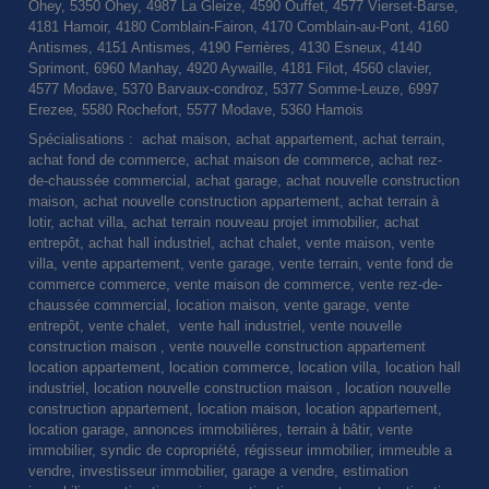
Ohey, 5350 Ohey, 4987 La Gleize, 4590 Ouffet, 4577 Vierset-Barse,
4181 Hamoir, 4180 Comblain-Fairon, 4170 Comblain-au-Pont, 4160
Antismes, 4151 Antismes, 4190 Ferrières, 4130 Esneux, 4140
Sprimont, 6960 Manhay, 4920 Aywaille, 4181 Filot, 4560 clavier,
4577 Modave, 5370 Barvaux-condroz, 5377 Somme-Leuze, 6997
Erezee, 5580 Rochefort, 5577 Modave, 5360 Hamois
Spécialisations : achat maison, achat appartement, achat terrain,
achat fond de commerce, achat maison de commerce, achat rez-
de-chaussée commercial, achat garage, achat nouvelle construction
maison, achat nouvelle construction appartement, achat terrain à
lotir, achat villa, achat terrain nouveau projet immobilier, achat
entrepôt, achat hall industriel, achat chalet, vente maison, vente
villa, vente appartement, vente garage, vente terrain, vente fond de
commerce commerce, vente maison de commerce, vente rez-de-
chaussée commercial, location maison, vente garage, vente
entrepôt, vente chalet, vente hall industriel, vente nouvelle
construction maison , vente nouvelle construction appartement
location appartement, location commerce, location villa, location hall
industriel, location nouvelle construction maison , location nouvelle
construction appartement, location maison, location appartement,
location garage, annonces immobilières, terrain à bâtir, vente
immobilier, syndic de copropriété, régisseur immobilier, immeuble a
vendre, investisseur immobilier, garage a vendre, estimation