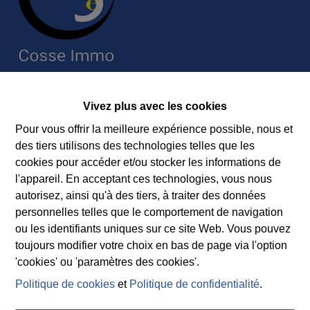
Contact
Vivez plus avec les cookies
Immobilière Cosse
Pour vous offrir la meilleure expérience possible, nous et
Rue Jean de Bohême 5
des tiers utilisons des technologies telles que les
6940 DURBUY
cookies pour accéder et/ou stocker les informations de
Tel.:
+32 86 218080
l'appareil. En acceptant ces technologies, vous nous
E-mail:
info@cosseimmo.be
autorisez, ainsi qu'à des tiers, à traiter des données
personnelles telles que le comportement de navigation
ou les identifiants uniques sur ce site Web. Vous pouvez
toujours modifier votre choix en bas de page via l'option
Suivez nos nouveaux biens, nos conseils immobiliers et
'cookies' ou 'paramètres des cookies'.
l’actualité de l’agence à Durbuy sur nos réseaux
Politique de cookies
et
Politique de confidentialité
.
sociaux.