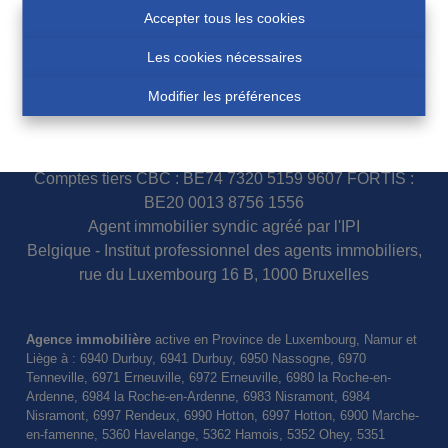
Accepter tous les cookies
Les cookies nécessaires
N° d'entreprise 0460007751
Modifier les préférences
COSSE Paul - IPI 100.854
Police assurance responsabilité civile et garantie : AXA
Belgium S.A. 730.390.160
Comptes tiers CBC : BE74 7320 5159 9607 FORTIS :
BE20 0013 8756 1556
Agent immobilier syndic agréé par l'IPI
Belgique - Institut professionnel des agents immobiliers,
rue du Luxembourg 16 B, 1000 Bruxelles
Agence immobilière
active en Province de Luxembourg, Namur et
Liège à : 6940 Durbuy, 6941 Durbuy, 6950 Nassogne, 6970
Tenneville, 6971 Erneuville, 6972 Erneuville, 6980 la Roche-en-
Ardenne, 6984 la Roche-en-Ardenne, 6983 Nisramont, 6984
Nisramont, 6997 Rendeux, 6990 Hotton, 6997 Hotton, 6900 Marche-
en-famenne, 5360 Havelange, 5362 Hamois, 5352 Ohey, 5351