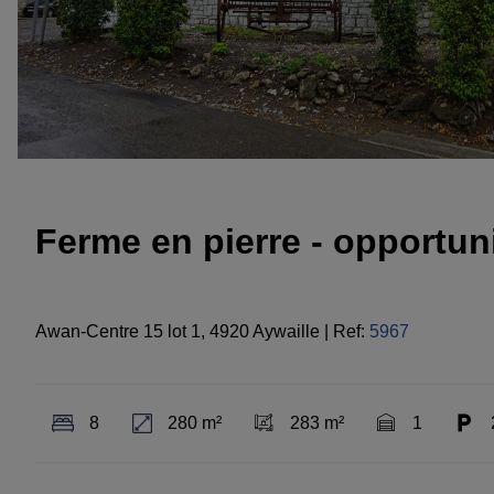
Ferme en pierre - opportun
Awan-Centre 15 lot 1, 4920 Aywaille
|
Ref:
5967
8
280 m²
283 m²
1