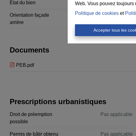
État du bien
A rénover
Web. Vous pouvez toujours mo
Politique de cookies
et
Polit
Orientation façade
Sud
arrière
Accepter tous les coo
Documents
PEB.pdf
Prescriptions urbanistiques
Droit de préemption
Pas applicable
possible
Permis de bâtir obtenu
Pas applicable