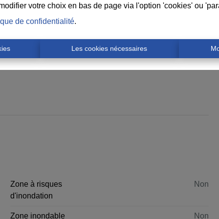
difier votre choix en bas de page via l'option 'cookies' ou 'pa
ique de confidentialité
.
kies
Les cookies nécessaires
Mo
Zone à risques
Non
d'inondation
Zone inondable
Non