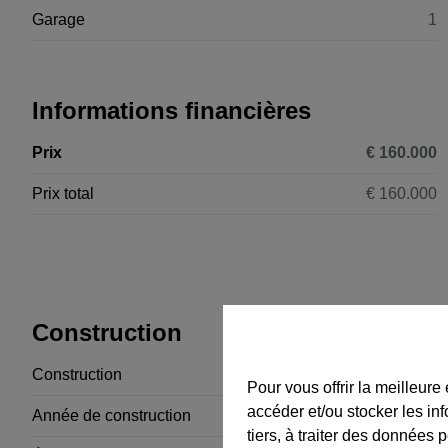
Garage
1
Informations financières
Prix
€ 160.000
Prix total
€ 160.000
Construction
Construction
3 façades
Pour vous offrir la meilleure
accéder et/ou stocker les in
Année de construction
1900
tiers, à traiter des données 