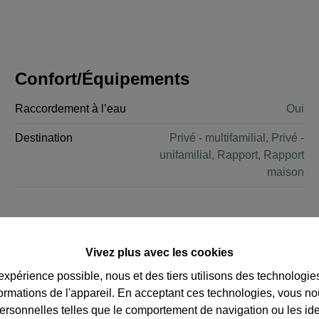
Confort/Équipements
Raccordement à l’eau
Oui
Destination
Privé - multifamilial, Privé -
unifamilial, Rapport, Rapport
maison
Vivez plus avec les cookies
 expérience possible, nous et des tiers utilisons des technologie
formations de l'appareil. En acceptant ces technologies, vous no
personnelles telles que le comportement de navigation ou les ide