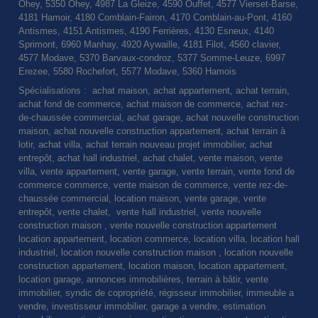
Ohey, 5350 Ohey, 4987 La Gleize, 4590 Ouffet, 4577 Vierset-Barse,
4181 Hamoir, 4180 Comblain-Fairon, 4170 Comblain-au-Pont, 4160
Antismes, 4151 Antismes, 4190 Ferrières, 4130 Esneux, 4140
Sprimont, 6960 Manhay, 4920 Aywaille, 4181 Filot, 4560 clavier,
4577 Modave, 5370 Barvaux-condroz, 5377 Somme-Leuze, 6997
Erezee, 5580 Rochefort, 5577 Modave, 5360 Hamois
Spécialisations : achat maison, achat appartement, achat terrain,
achat fond de commerce, achat maison de commerce, achat rez-
de-chaussée commercial, achat garage, achat nouvelle construction
maison, achat nouvelle construction appartement, achat terrain à
lotir, achat villa, achat terrain nouveau projet immobilier, achat
entrepôt, achat hall industriel, achat chalet, vente maison, vente
villa, vente appartement, vente garage, vente terrain, vente fond de
commerce commerce, vente maison de commerce, vente rez-de-
chaussée commercial, location maison, vente garage, vente
entrepôt, vente chalet, vente hall industriel, vente nouvelle
construction maison , vente nouvelle construction appartement
location appartement, location commerce, location villa, location hall
industriel, location nouvelle construction maison , location nouvelle
construction appartement, location maison, location appartement,
location garage, annonces immobilières, terrain à bâtir, vente
immobilier, syndic de copropriété, régisseur immobilier, immeuble a
vendre, investisseur immobilier, garage a vendre, estimation