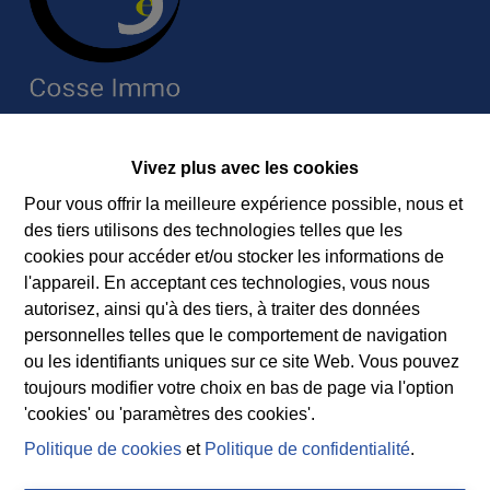
Contact
Vivez plus avec les cookies
Immobilière Cosse
Pour vous offrir la meilleure expérience possible, nous et
Rue Jean de Bohême 5
des tiers utilisons des technologies telles que les
6940 DURBUY
cookies pour accéder et/ou stocker les informations de
Tel.:
+32 86 218080
l'appareil. En acceptant ces technologies, vous nous
E-mail:
info@cosseimmo.be
autorisez, ainsi qu'à des tiers, à traiter des données
personnelles telles que le comportement de navigation
ou les identifiants uniques sur ce site Web. Vous pouvez
toujours modifier votre choix en bas de page via l'option
Suivez nos nouveaux biens, nos conseils immobiliers et
'cookies' ou 'paramètres des cookies'.
l’actualité de l’agence à Durbuy sur nos réseaux
Politique de cookies
et
Politique de confidentialité
.
sociaux.