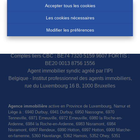
Accepter tous les cookies
Les cookies nécessaires
N° d'entreprise 0460007751
Modifier les préférences
COSSE Paul - IPI 100.854
Police assurance responsabilité civile et garantie : AXA
Belgium S.A. 730.390.160
Comptes tiers CBC : BE74 7320 5159 9607 FORTIS :
BE20 0013 8756 1556
Agent immobilier syndic agréé par l'IPI
Belgique - Institut professionnel des agents immobiliers,
rue du Luxembourg 16 B, 1000 Bruxelles
Agence immobilière
active en Province de Luxembourg, Namur et
Liège à : 6940 Durbuy, 6941 Durbuy, 6950 Nassogne, 6970
Tenneville, 6971 Erneuville, 6972 Erneuville, 6980 la Roche-en-
Ardenne, 6984 la Roche-en-Ardenne, 6983 Nisramont, 6984
Nisramont, 6997 Rendeux, 6990 Hotton, 6997 Hotton, 6900 Marche-
en-famenne, 5360 Havelange, 5362 Hamois, 5352 Ohey, 5351