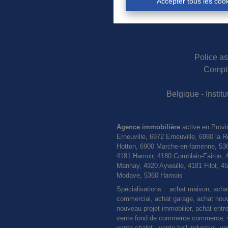
Accepter tous les coo
Police as
Compte
Belgique - Insti
Agence immobilière
active en Provi
Erneuville, 6972 Erneuville, 6980 l
Hotton, 6900 Marche-en-famenne, 536
4181 Hamoir, 4180 Comblain-Fairon, 
Manhay, 4920 Aywaille, 4181 Filot, 
Modave, 5360 Hamois
Spécialisations : achat maison, ach
commercial, achat garage, achat nouvel
nouveau projet immobilier, achat entre
vente fond de commerce commerce, ve
vente chalet, vente hall industriel, 