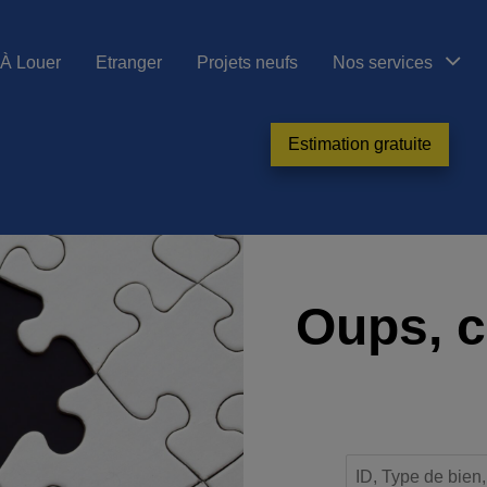
À Louer
Etranger
Projets neufs
Nos services
Estimation gratuite
Oups, c