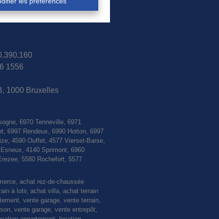
difier les préférences
30.390.160
6 1556
B, 1000 Bruxelles
sogne, 6970 Tenneville, 6971
nt, 6997 Rendeux, 6990 Hotton, 6997
e, 4590 Ouffet, 4577 Vierset-Barse,
0 Esneux, 4140 Sprimont, 6960
Erezee, 5580 Rochefort, 5577
mmerce, achat rez-de-chaussée
 à lotir, achat villa, achat terrain
rtement, vente garage, vente terrain,
n, vente garage, vente entrepôt,
ocation appartement, location