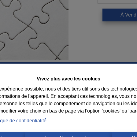
À Vend
Vivez plus avec les cookies
Contact
 expérience possible, nous et des tiers utilisons des technologie
formations de l'appareil. En acceptant ces technologies, vous no
Immobilière Cosse
Suiv
personnelles telles que le comportement de navigation ou les ide
Rue Jean de Bohême 5
consei
difier votre choix en bas de page via l'option 'cookies' ou 'pa
6940 DURBUY
l’age
ique de confidentialité
.
Tel.:
+32 86 218080
E-mail:
info@cosseimmo.be