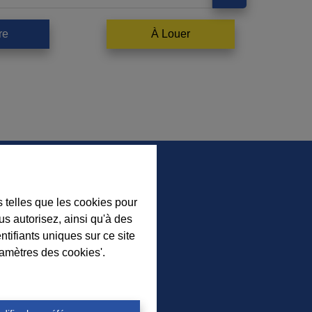
re
À Louer
s telles que les cookies pour
us autorisez, ainsi qu'à des
ez nos nouveaux biens, nos
ntifiants uniques sur ce site
ls immobiliers et l’actualité de
ramètres des cookies'.
nce à Durbuy sur nos réseaux
sociaux.