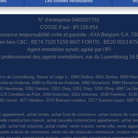
kies
Les cookies nécessaires
Mo
N° d'entreprise 0460007751
COSSE Paul - IPI 100.854
surance responsabilité civile et garantie : AXA Belgium S.A. 7
s tiers CBC : BE74 7320 5159 9607 FORTIS : BE20 0013 875
Agent immobilier syndic agréé par l'IPI
tut professionnel des agents immobiliers, rue du Luxembourg 16 
nce de Luxembourg, Namur et Liège à : 6940 Durbuy, 6941 Durbuy, 6950 Nas
a Roche-en-Ardenne, 6984 la Roche-en-Ardenne, 6983 Nisramont, 6984 Nisramo
0 Havelange, 5362 Hamois, 5352 Ohey, 5351 Ohey, 5350 Ohey, 4987 La Gleiz
4170 Comblain-au-Pont, 4160 Antismes, 4151 Antismes, 4190 Ferrières, 413
4560 clavier, 4577 Modave, 5370 Barvaux-condroz, 5377 Somme-Leuze, 6997 
at appartement, achat terrain, achat fond de commerce, achat maison de co
le construction maison, achat nouvelle construction appartement, achat terrain
pôt, achat hall industriel, achat chalet, vente maison, vente villa, vente appa
nte maison de commerce, vente rez-de-chaussée commercial, location maiso
vente nouvelle construction maison , vente nouvelle construction appartement l