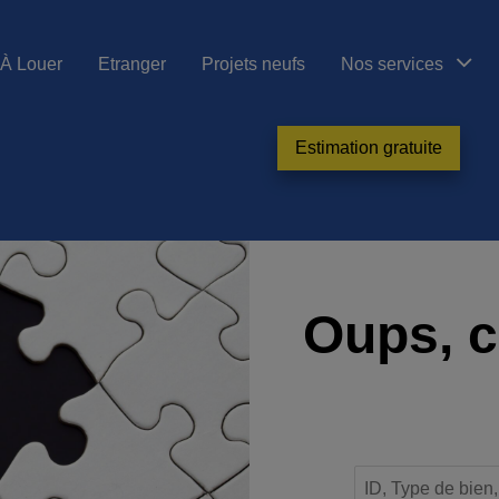
À Louer
Etranger
Projets neufs
Nos services
Estimation gratuite
Oups, c