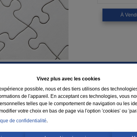
À Vend
Vivez plus avec les cookies
Contact
 expérience possible, nous et des tiers utilisons des technologie
formations de l'appareil. En acceptant ces technologies, vous no
Immobilière Cosse
Suiv
personnelles telles que le comportement de navigation ou les ide
Rue Jean de Bohême 5
consei
difier votre choix en bas de page via l'option 'cookies' ou 'pa
6940 DURBUY
l’age
ique de confidentialité
.
Tel.:
+32 86 218080
E-mail:
info@cosseimmo.be