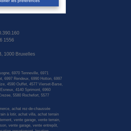
difier les préférences
30.390.160
6 1556
B, 1000 Bruxelles
sogne, 6970 Tenneville, 6971
nt, 6997 Rendeux, 6990 Hotton, 6997
e, 4590 Ouffet, 4577 Vierset-Barse,
0 Esneux, 4140 Sprimont, 6960
Erezee, 5580 Rochefort, 5577
mmerce, achat rez-de-chaussée
 à lotir, achat villa, achat terrain
rtement, vente garage, vente terrain,
n, vente garage, vente entrepôt,
ocation appartement, location