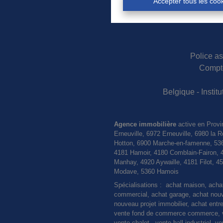
Accepter tous les coo
Police as
Compte
Belgique - Insti
Agence immobilière
active en Provi
Erneuville, 6972 Erneuville, 6980 l
Hotton, 6900 Marche-en-famenne, 536
4181 Hamoir, 4180 Comblain-Fairon, 
Manhay, 4920 Aywaille, 4181 Filot, 
Modave, 5360 Hamois
Spécialisations : achat maison, ach
commercial, achat garage, achat nouvel
nouveau projet immobilier, achat entre
vente fond de commerce commerce, ve
vente chalet, vente hall industriel, 