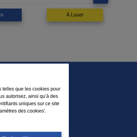
re
À Louer
s telles que les cookies pour
us autorisez, ainsi qu'à des
ez nos nouveaux biens, nos
ntifiants uniques sur ce site
ls immobiliers et l’actualité de
ramètres des cookies'.
nce à Durbuy sur nos réseaux
sociaux.