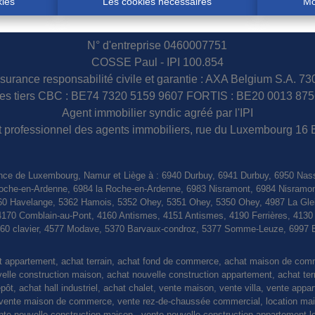
kies
Les cookies nécessaires
Mo
N° d'entreprise 0460007751
COSSE Paul - IPI 100.854
surance responsabilité civile et garantie : AXA Belgium S.A. 7
s tiers CBC : BE74 7320 5159 9607 FORTIS : BE20 0013 875
Agent immobilier syndic agréé par l'IPI
tut professionnel des agents immobiliers, rue du Luxembourg 16 
nce de Luxembourg, Namur et Liège à : 6940 Durbuy, 6941 Durbuy, 6950 Nas
a Roche-en-Ardenne, 6984 la Roche-en-Ardenne, 6983 Nisramont, 6984 Nisramo
0 Havelange, 5362 Hamois, 5352 Ohey, 5351 Ohey, 5350 Ohey, 4987 La Gleiz
4170 Comblain-au-Pont, 4160 Antismes, 4151 Antismes, 4190 Ferrières, 413
4560 clavier, 4577 Modave, 5370 Barvaux-condroz, 5377 Somme-Leuze, 6997 
at appartement, achat terrain, achat fond de commerce, achat maison de co
le construction maison, achat nouvelle construction appartement, achat terrain
pôt, achat hall industriel, achat chalet, vente maison, vente villa, vente appa
nte maison de commerce, vente rez-de-chaussée commercial, location maiso
vente nouvelle construction maison , vente nouvelle construction appartement l