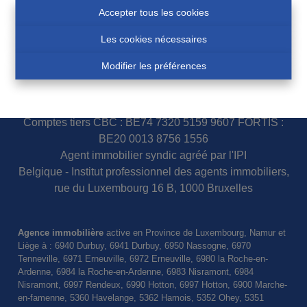
Accepter tous les cookies
Les cookies nécessaires
N° d'entreprise 0460007751
Modifier les préférences
COSSE Paul - IPI 100.854
Police assurance responsabilité civile et garantie : AXA
Belgium S.A. 730.390.160
Comptes tiers CBC : BE74 7320 5159 9607 FORTIS :
BE20 0013 8756 1556
Agent immobilier syndic agréé par l'IPI
Belgique - Institut professionnel des agents immobiliers,
rue du Luxembourg 16 B, 1000 Bruxelles
Agence immobilière
active en Province de Luxembourg, Namur et
Liège à : 6940 Durbuy, 6941 Durbuy, 6950 Nassogne, 6970
Tenneville, 6971 Erneuville, 6972 Erneuville, 6980 la Roche-en-
Ardenne, 6984 la Roche-en-Ardenne, 6983 Nisramont, 6984
Nisramont, 6997 Rendeux, 6990 Hotton, 6997 Hotton, 6900 Marche-
en-famenne, 5360 Havelange, 5362 Hamois, 5352 Ohey, 5351