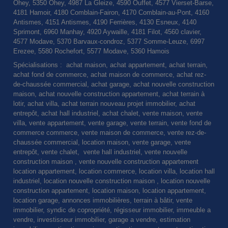
Ohey, 5350 Ohey, 4987 La Gleize, 4590 Ouffet, 4577 Vierset-Barse,
4181 Hamoir, 4180 Comblain-Fairon, 4170 Comblain-au-Pont, 4160
Antismes, 4151 Antismes, 4190 Ferrières, 4130 Esneux, 4140
Sprimont, 6960 Manhay, 4920 Aywaille, 4181 Filot, 4560 clavier,
4577 Modave, 5370 Barvaux-condroz, 5377 Somme-Leuze, 6997
Erezee, 5580 Rochefort, 5577 Modave, 5360 Hamois
Spécialisations : achat maison, achat appartement, achat terrain,
achat fond de commerce, achat maison de commerce, achat rez-
de-chaussée commercial, achat garage, achat nouvelle construction
maison, achat nouvelle construction appartement, achat terrain à
lotir, achat villa, achat terrain nouveau projet immobilier, achat
entrepôt, achat hall industriel, achat chalet, vente maison, vente
villa, vente appartement, vente garage, vente terrain, vente fond de
commerce commerce, vente maison de commerce, vente rez-de-
chaussée commercial, location maison, vente garage, vente
entrepôt, vente chalet, vente hall industriel, vente nouvelle
construction maison , vente nouvelle construction appartement
location appartement, location commerce, location villa, location hall
industriel, location nouvelle construction maison , location nouvelle
construction appartement, location maison, location appartement,
location garage, annonces immobilières, terrain à bâtir, vente
immobilier, syndic de copropriété, régisseur immobilier, immeuble a
vendre, investisseur immobilier, garage a vendre, estimation