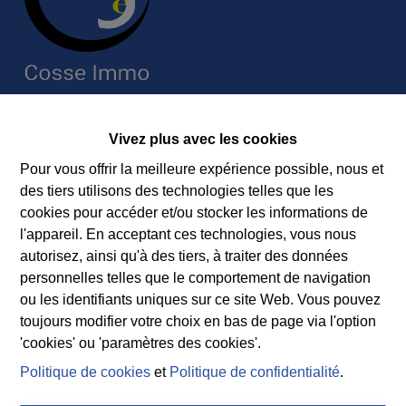
Contact
Vivez plus avec les cookies
Immobilière Cosse
Pour vous offrir la meilleure expérience possible, nous et
Rue Jean de Bohême 5
des tiers utilisons des technologies telles que les
6940 DURBUY
cookies pour accéder et/ou stocker les informations de
Tel.:
+32 86 218080
l'appareil. En acceptant ces technologies, vous nous
E-mail:
info@cosseimmo.be
autorisez, ainsi qu'à des tiers, à traiter des données
personnelles telles que le comportement de navigation
ou les identifiants uniques sur ce site Web. Vous pouvez
toujours modifier votre choix en bas de page via l'option
Suivez nos nouveaux biens, nos conseils immobiliers et
'cookies' ou 'paramètres des cookies'.
l’actualité de l’agence à Durbuy sur nos réseaux
Politique de cookies
et
Politique de confidentialité
.
sociaux.