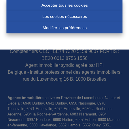
Accepter tous les cookies
Les cookies nécessaires
N° d'entreprise 0460007751
Modifier les préférences
COSSE Paul - IPI 100.854
Police assurance responsabilité civile et garantie : AXA
Belgium S.A. 730.390.160
Comptes tiers CBC : BE74 7320 5159 9607 FORTIS :
BE20 0013 8756 1556
Agent immobilier syndic agréé par l'IPI
Belgique - Institut professionnel des agents immobiliers,
rue du Luxembourg 16 B, 1000 Bruxelles
Agence immobilière
active en Province de Luxembourg, Namur et
Liège à : 6940 Durbuy, 6941 Durbuy, 6950 Nassogne, 6970
Tenneville, 6971 Erneuville, 6972 Erneuville, 6980 la Roche-en-
Ardenne, 6984 la Roche-en-Ardenne, 6983 Nisramont, 6984
Nisramont, 6997 Rendeux, 6990 Hotton, 6997 Hotton, 6900 Marche-
en-famenne, 5360 Havelange, 5362 Hamois, 5352 Ohey, 5351