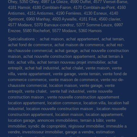
Ohey, 5350 Ohey, 4987 La Gleize, 4590 Ouffet, 4577 Vierset-Barse,
4181 Hamoir, 4180 Comblain-Fairon, 4170 Comblain-au-Pont, 4160
Antismes, 4151 Antismes, 4190 Ferrières, 4130 Esneux, 4140
Sprimont, 6960 Manhay, 4920 Aywaille, 4181 Filot, 4560 clavier,
4577 Modave, 5370 Barvaux-condroz, 5377 Somme-Leuze, 6997
Erezee, 5580 Rochefort, 5577 Modave, 5360 Hamois
Spécialisations : achat maison, achat appartement, achat terrain,
achat fond de commerce, achat maison de commerce, achat rez-
de-chaussée commercial, achat garage, achat nouvelle construction
maison, achat nouvelle construction appartement, achat terrain à
lotir, achat villa, achat terrain nouveau projet immobilier, achat
entrepôt, achat hall industriel, achat chalet, vente maison, vente
villa, vente appartement, vente garage, vente terrain, vente fond de
commerce commerce, vente maison de commerce, vente rez-de-
chaussée commercial, location maison, vente garage, vente
entrepôt, vente chalet, vente hall industriel, vente nouvelle
construction maison , vente nouvelle construction appartement
location appartement, location commerce, location villa, location hall
industriel, location nouvelle construction maison , location nouvelle
construction appartement, location maison, location appartement,
location garage, annonces immobilières, terrain à bâtir, vente
immobilier, syndic de copropriété, régisseur immobilier, immeuble a
vendre, investisseur immobilier, garage a vendre, estimation