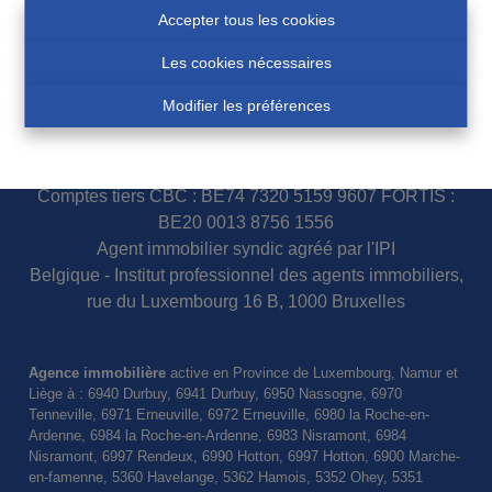
Accepter tous les cookies
Les cookies nécessaires
N° d'entreprise 0460007751
Modifier les préférences
COSSE Paul - IPI 100.854
Police assurance responsabilité civile et garantie : AXA
Belgium S.A. 730.390.160
Comptes tiers CBC : BE74 7320 5159 9607 FORTIS :
BE20 0013 8756 1556
Agent immobilier syndic agréé par l'IPI
Belgique - Institut professionnel des agents immobiliers,
rue du Luxembourg 16 B, 1000 Bruxelles
Agence immobilière
active en Province de Luxembourg, Namur et
Liège à : 6940 Durbuy, 6941 Durbuy, 6950 Nassogne, 6970
Tenneville, 6971 Erneuville, 6972 Erneuville, 6980 la Roche-en-
Ardenne, 6984 la Roche-en-Ardenne, 6983 Nisramont, 6984
Nisramont, 6997 Rendeux, 6990 Hotton, 6997 Hotton, 6900 Marche-
en-famenne, 5360 Havelange, 5362 Hamois, 5352 Ohey, 5351