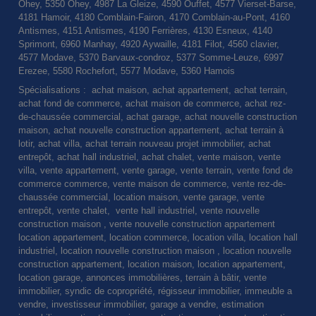
Ohey, 5350 Ohey, 4987 La Gleize, 4590 Ouffet, 4577 Vierset-Barse,
4181 Hamoir, 4180 Comblain-Fairon, 4170 Comblain-au-Pont, 4160
Antismes, 4151 Antismes, 4190 Ferrières, 4130 Esneux, 4140
Sprimont, 6960 Manhay, 4920 Aywaille, 4181 Filot, 4560 clavier,
4577 Modave, 5370 Barvaux-condroz, 5377 Somme-Leuze, 6997
Erezee, 5580 Rochefort, 5577 Modave, 5360 Hamois
Spécialisations : achat maison, achat appartement, achat terrain,
achat fond de commerce, achat maison de commerce, achat rez-
de-chaussée commercial, achat garage, achat nouvelle construction
maison, achat nouvelle construction appartement, achat terrain à
lotir, achat villa, achat terrain nouveau projet immobilier, achat
entrepôt, achat hall industriel, achat chalet, vente maison, vente
villa, vente appartement, vente garage, vente terrain, vente fond de
commerce commerce, vente maison de commerce, vente rez-de-
chaussée commercial, location maison, vente garage, vente
entrepôt, vente chalet, vente hall industriel, vente nouvelle
construction maison , vente nouvelle construction appartement
location appartement, location commerce, location villa, location hall
industriel, location nouvelle construction maison , location nouvelle
construction appartement, location maison, location appartement,
location garage, annonces immobilières, terrain à bâtir, vente
immobilier, syndic de copropriété, régisseur immobilier, immeuble a
vendre, investisseur immobilier, garage a vendre, estimation