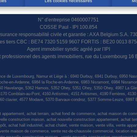
kies
Les cookies nécessaires
Mo
N° d'entreprise 0460007751
COSSE Paul - IPI 100.854
surance responsabilité civile et garantie : AXA Belgium S.A. 7
s tiers CBC : BE74 7320 5159 9607 FORTIS : BE20 0013 875
Agent immobilier syndic agréé par l'IPI
tut professionnel des agents immobiliers, rue du Luxembourg 16 
nce de Luxembourg, Namur et Liège à : 6940 Durbuy, 6941 Durbuy, 6950 Nas
a Roche-en-Ardenne, 6984 la Roche-en-Ardenne, 6983 Nisramont, 6984 Nisramo
0 Havelange, 5362 Hamois, 5352 Ohey, 5351 Ohey, 5350 Ohey, 4987 La Gleiz
4170 Comblain-au-Pont, 4160 Antismes, 4151 Antismes, 4190 Ferrières, 413
4560 clavier, 4577 Modave, 5370 Barvaux-condroz, 5377 Somme-Leuze, 6997 
at appartement, achat terrain, achat fond de commerce, achat maison de co
le construction maison, achat nouvelle construction appartement, achat terrain
pôt, achat hall industriel, achat chalet, vente maison, vente villa, vente appa
nte maison de commerce, vente rez-de-chaussée commercial, location maiso
vente nouvelle construction maison , vente nouvelle construction appartement l