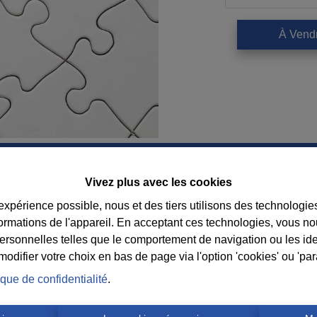
À Vend
Vivez plus avec les cookies
Contact
 expérience possible, nous et des tiers utilisons des technologie
formations de l'appareil. En acceptant ces technologies, vous no
Immobilière Cosse
Suiv
personnelles telles que le comportement de navigation ou les ide
Rue Jean de Bohême 5
consei
difier votre choix en bas de page via l'option 'cookies' ou 'pa
6940 DURBUY
l’age
ique de confidentialité
.
Tel.:
+32 86 218080
E-mail:
info@cosseimmo.be