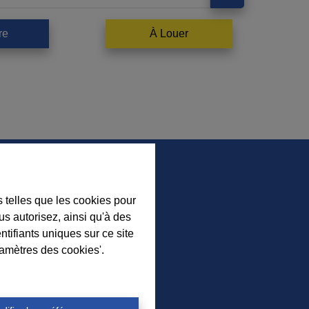
re
À Louer
s telles que les cookies pour
us autorisez, ainsi qu'à des
ez nos nouveaux biens, nos
ntifiants uniques sur ce site
ls immobiliers et l’actualité de
ramètres des cookies'.
nce à Durbuy sur nos réseaux
sociaux.