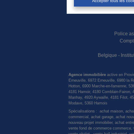
Accepter tous les coo
Police as
Compte
Belgique - Insti
Agence immobilière
active en Provi
Erneuville, 6972 Erneuville, 6980 l
Hotton, 6900 Marche-en-famenne, 536
4181 Hamoir, 4180 Comblain-Fairon, 
Manhay, 4920 Aywaille, 4181 Filot, 
Modave, 5360 Hamois
Spécialisations : achat maison, ach
commercial, achat garage, achat nouvel
nouveau projet immobilier, achat entre
vente fond de commerce commerce, ve
vente chalet, vente hall industriel, 