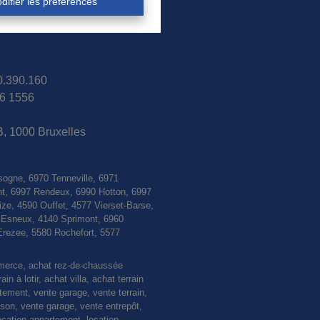
difier les préférences
30.390.160
6 1556
B, 1000 Bruxelles
sogne, 6970 Tenneville, 6971
nt, 6997 Rendeux, 6990 Hotton, 6997
e, 4590 Ouffet, 4577 Vierset-Barse,
0 Esneux, 4140 Sprimont, 6960
Erezee, 5580 Rochefort, 5577
mmerce, achat rez-de-chaussée
 à lotir, achat villa, achat terrain
rtement, vente garage, vente terrain,
n, vente garage, vente entrepôt,
ocation appartement, location