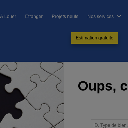
À Louer
Etranger
Projets neufs
Nos services
Estimation gratuite
Oups, c