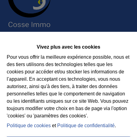
Contact
Vivez plus avec les cookies
Immobilière Cosse
Pour vous offrir la meilleure expérience possible, nous et
Rue Jean de Bohême 5
des tiers utilisons des technologies telles que les
6940 DURBUY
cookies pour accéder et/ou stocker les informations de
Tel.:
+32 86 218080
l'appareil. En acceptant ces technologies, vous nous
E-mail:
info@cosseimmo.be
autorisez, ainsi qu'à des tiers, à traiter des données
personnelles telles que le comportement de navigation
ou les identifiants uniques sur ce site Web. Vous pouvez
toujours modifier votre choix en bas de page via l'option
Suivez nos nouveaux biens, nos conseils immobiliers et
'cookies' ou 'paramètres des cookies'.
l’actualité de l’agence à Durbuy sur nos réseaux
Politique de cookies
et
Politique de confidentialité
.
sociaux.