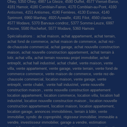
Ohey, 5350 Ohey, 4987 La Gleize, 4590 Ouffet, 4577 Vierset-Barse,
4181 Hamoir, 4180 Comblain-Fairon, 4170 Comblain-au-Pont, 4160
Antismes, 4151 Antismes, 4190 Ferrières, 4130 Esneux, 4140
Sprimont, 6960 Manhay, 4920 Aywaille, 4181 Filot, 4560 clavier,
4577 Modave, 5370 Barvaux-condroz, 5377 Somme-Leuze, 6997
Erezee, 5580 Rochefort, 5577 Modave, 5360 Hamois
Spécialisations : achat maison, achat appartement, achat terrain,
achat fond de commerce, achat maison de commerce, achat rez-
de-chaussée commercial, achat garage, achat nouvelle construction
maison, achat nouvelle construction appartement, achat terrain à
lotir, achat villa, achat terrain nouveau projet immobilier, achat
entrepôt, achat hall industriel, achat chalet, vente maison, vente
villa, vente appartement, vente garage, vente terrain, vente fond de
commerce commerce, vente maison de commerce, vente rez-de-
chaussée commercial, location maison, vente garage, vente
entrepôt, vente chalet, vente hall industriel, vente nouvelle
construction maison , vente nouvelle construction appartement
location appartement, location commerce, location villa, location hall
industriel, location nouvelle construction maison , location nouvelle
construction appartement, location maison, location appartement,
location garage, annonces immobilières, terrain à bâtir, vente
immobilier, syndic de copropriété, régisseur immobilier, immeuble a
vendre, investisseur immobilier, garage a vendre, estimation