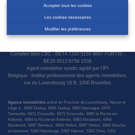
Accepter tous les cookies
Les cookies nécessaires
N° d'entreprise 0460007751
Modifier les préférences
COSSE Paul - IPI 100.854
Police assurance responsabilité civile et garantie : AXA
Belgium S.A. 730.390.160
Comptes tiers CBC : BE74 7320 5159 9607 FORTIS :
BE20 0013 8756 1556
Agent immobilier syndic agréé par l'IPI
Belgique - Institut professionnel des agents immobiliers,
rue du Luxembourg 16 B, 1000 Bruxelles
Agence immobilière
active en Province de Luxembourg, Namur et
Liège à : 6940 Durbuy, 6941 Durbuy, 6950 Nassogne, 6970
Tenneville, 6971 Erneuville, 6972 Erneuville, 6980 la Roche-en-
Ardenne, 6984 la Roche-en-Ardenne, 6983 Nisramont, 6984
Nisramont, 6997 Rendeux, 6990 Hotton, 6997 Hotton, 6900 Marche-
en-famenne, 5360 Havelange, 5362 Hamois, 5352 Ohey, 5351