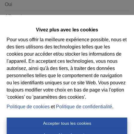
Oui
Affectation
Zone d'habitat
Vivez plus avec les cookies
Pour vous offrir la meilleure expérience possible, nous et
des tiers utilisons des technologies telles que les
G-score
cookies pour accéder et/ou stocker les informations de
Inconnue
l'appareil. En acceptant ces technologies, vous nous
autorisez, ainsi qu'à des tiers, à traiter des données
P-score
personnelles telles que le comportement de navigation
Inconnue
ou les identifiants uniques sur ce site Web. Vous pouvez
toujours modifier votre choix en bas de page via l'option
'cookies' ou 'paramètres des cookies'.
Politique de cookies
et
Politique de confidentialité
.
Vue de la carte
Accepter tous les cookies