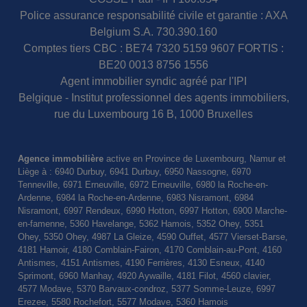
Police assurance responsabilité civile et garantie : AXA
Belgium S.A. 730.390.160
Comptes tiers CBC : BE74 7320 5159 9607 FORTIS :
BE20 0013 8756 1556
Agent immobilier syndic agréé par l'IPI
Belgique - Institut professionnel des agents immobiliers,
rue du Luxembourg 16 B, 1000 Bruxelles
Agence immobilière
active en Province de Luxembourg, Namur et
Liège à : 6940 Durbuy, 6941 Durbuy, 6950 Nassogne, 6970
Tenneville, 6971 Erneuville, 6972 Erneuville, 6980 la Roche-en-
Ardenne, 6984 la Roche-en-Ardenne, 6983 Nisramont, 6984
Nisramont, 6997 Rendeux, 6990 Hotton, 6997 Hotton, 6900 Marche-
en-famenne, 5360 Havelange, 5362 Hamois, 5352 Ohey, 5351
Ohey, 5350 Ohey, 4987 La Gleize, 4590 Ouffet, 4577 Vierset-Barse,
4181 Hamoir, 4180 Comblain-Fairon, 4170 Comblain-au-Pont, 4160
Antismes, 4151 Antismes, 4190 Ferrières, 4130 Esneux, 4140
Sprimont, 6960 Manhay, 4920 Aywaille, 4181 Filot, 4560 clavier,
4577 Modave, 5370 Barvaux-condroz, 5377 Somme-Leuze, 6997
Erezee, 5580 Rochefort, 5577 Modave, 5360 Hamois