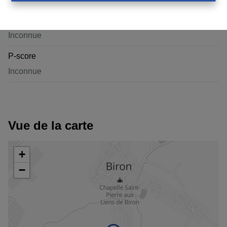
G-score
Inconnue
P-score
Inconnue
Vue de la carte