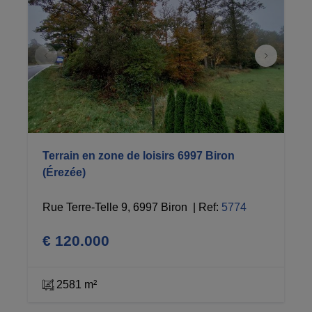
Terrain en zone de loisirs 6997 Biron
(Érezée)
Rue Terre-Telle 9, 6997 Biron 
|
Ref
: 
5774
€ 120.000
2581 m²