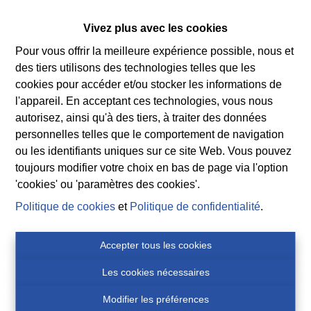
Permis de bâtir obtenu
Vivez plus avec les cookies
Oui
Pour vous offrir la meilleure expérience possible, nous et
des tiers utilisons des technologies telles que les
Citation pour infraction urbanistique
cookies pour accéder et/ou stocker les informations de
Pas encore demandé(e)
l'appareil. En acceptant ces technologies, vous nous
autorisez, ainsi qu'à des tiers, à traiter des données
Autorisation de lotissement
personnelles telles que le comportement de navigation
Pas encore demandé(e)
ou les identifiants uniques sur ce site Web. Vous pouvez
toujours modifier votre choix en bas de page via l'option
Affectation
'cookies' ou 'paramètres des cookies'.
Zone rurale résidentielle
Politique de cookies
et
Politique de confidentialité
.
Zone à risques d'inondation
Accepter tous les cookies
Non
Les cookies nécessaires
Zone inondable délimitée
Modifier les préférences
Non