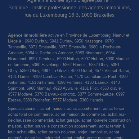
Agent immobilier syndic agréé par l'IPI
Belgique - Institut professionnel des agents immobiliers,
rue du Luxembourg 16 B, 1000 Bruxelles
Agence immobilière
active en Province de Luxembourg, Namur et
Liège à : 6940 Durbuy, 6941 Durbuy, 6950 Nassogne, 6970
Tenneville, 6971 Erneuville, 6972 Erneuville, 6980 la Roche-en-
Ardenne, 6984 la Roche-en-Ardenne, 6983 Nisramont, 6984
Nisramont, 6997 Rendeux, 6990 Hotton, 6997 Hotton, 6900 Marche-
en-famenne, 5360 Havelange, 5362 Hamois, 5352 Ohey, 5351
Ohey, 5350 Ohey, 4987 La Gleize, 4590 Ouffet, 4577 Vierset-Barse,
4181 Hamoir, 4180 Comblain-Fairon, 4170 Comblain-au-Pont, 4160
Antismes, 4151 Antismes, 4190 Ferrières, 4130 Esneux, 4140
Sprimont, 6960 Manhay, 4920 Aywaille, 4181 Filot, 4560 clavier,
4577 Modave, 5370 Barvaux-condroz, 5377 Somme-Leuze, 6997
Erezee, 5580 Rochefort, 5577 Modave, 5360 Hamois
Spécialisations : achat maison, achat appartement, achat terrain,
achat fond de commerce, achat maison de commerce, achat rez-
de-chaussée commercial, achat garage, achat nouvelle construction
maison, achat nouvelle construction appartement, achat terrain à
lotir, achat villa, achat terrain nouveau projet immobilier, achat
entrepôt, achat hall industriel, achat chalet, vente maison, vente