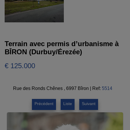
Terrain avec permis d’urbanisme à
BÎRON (Durbuy/Érezée)
€ 125.000
Rue des Ronds Chênes , 6997 Bîron
|
Ref:
5514
Précédent
Liste
Suivant