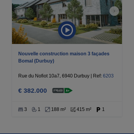
Nouvelle construction maison 3 façades
Bomal (Durbuy)
Rue du Nofiot 10a7, 6940 Durbuy
|
Ref
: 
6203
€ 382.000
3
1
188 m²
415 m²
1