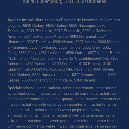
rue du Luxembourg 16 B, 1000 Bruxelles
Agence immobilière
active en Province de Luxembourg, Namur et
Liège à : 6940 Durbuy, 6941 Durbuy, 6950 Nassogne, 6970
Tenneville, 6971 Erneuville, 6972 Erneuville, 6980 la Roche-en-
Ardenne, 6984 la Roche-en-Ardenne, 6983 Nisramont, 6984
Nisramont, 6997 Rendeux, 6990 Hotton, 6997 Hotton, 6900 Marche-
en-famenne, 5360 Havelange, 5362 Hamois, 5352 Ohey, 5351
Ohey, 5350 Ohey, 4987 La Gleize, 4590 Ouffet, 4577 Vierset-Barse,
4181 Hamoir, 4180 Comblain-Fairon, 4170 Comblain-au-Pont, 4160
Antismes, 4151 Antismes, 4190 Ferrières, 4130 Esneux, 4140
Sprimont, 6960 Manhay, 4920 Aywaille, 4181 Filot, 4560 clavier,
4577 Modave, 5370 Barvaux-condroz, 5377 Somme-Leuze, 6997
Erezee, 5580 Rochefort, 5577 Modave, 5360 Hamois
Spécialisations : achat maison, achat appartement, achat terrain,
achat fond de commerce, achat maison de commerce, achat rez-
de-chaussée commercial, achat garage, achat nouvelle construction
maison, achat nouvelle construction appartement, achat terrain à
lotir, achat villa, achat terrain nouveau projet immobilier, achat
entrepôt, achat hall industriel, achat chalet, vente maison, vente
villa, vente appartement, vente garage, vente terrain, vente fond de
commerce commerce, vente maison de commerce, vente rez-de-