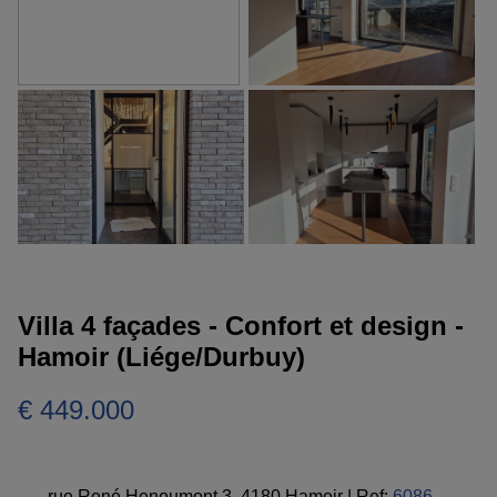
Villa 4 façades - Confort et design -
Hamoir (Liége/Durbuy)
€ 449.000
rue René Henoumont 3, 4180 Hamoir
|
Ref:
6086