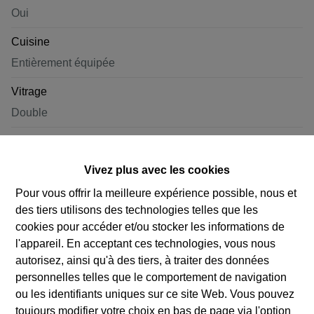
Oui
Cuisine
Entièrement équipée
Vitrage
Double
Type de vitrage
pvc
Vivez plus avec les cookies
Confort intérieur
Pour vous offrir la meilleure expérience possible, nous et
des tiers utilisons des technologies telles que les
CUISINE EQUIPEE
cookies pour accéder et/ou stocker les informations de
Destination
l'appareil. En acceptant ces technologies, vous nous
autorisez, ainsi qu'à des tiers, à traiter des données
Privé - unifamilial
personnelles telles que le comportement de navigation
Architecture
ou les identifiants uniques sur ce site Web. Vous pouvez
Classique
toujours modifier votre choix en bas de page via l'option