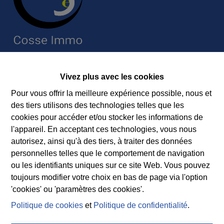
Contact
Vivez plus avec les cookies
Immobilière Cosse
Pour vous offrir la meilleure expérience possible, nous et
Rue Jean de Bohême 5
des tiers utilisons des technologies telles que les
6940 DURBUY
cookies pour accéder et/ou stocker les informations de
Tel.:
+32 86 218080
l'appareil. En acceptant ces technologies, vous nous
E-mail:
info@cosseimmo.be
autorisez, ainsi qu'à des tiers, à traiter des données
personnelles telles que le comportement de navigation
ou les identifiants uniques sur ce site Web. Vous pouvez
toujours modifier votre choix en bas de page via l'option
Suivez nos nouveaux biens, nos conseils immobiliers et
'cookies' ou 'paramètres des cookies'.
l’actualité de l’agence à Durbuy sur nos réseaux
Politique de cookies
et
Politique de confidentialité
.
sociaux.