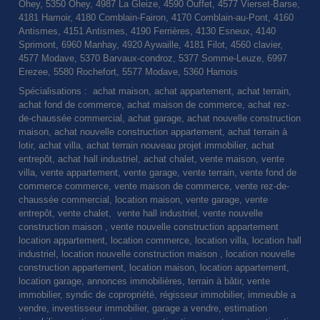
Ohey, 5350 Ohey, 4987 La Gleize, 4590 Ouffet, 4577 Vierset-Barse,
4181 Hamoir, 4180 Comblain-Fairon, 4170 Comblain-au-Pont, 4160
Antismes, 4151 Antismes, 4190 Ferrières, 4130 Esneux, 4140
Sprimont, 6960 Manhay, 4920 Aywaille, 4181 Filot, 4560 clavier,
4577 Modave, 5370 Barvaux-condroz, 5377 Somme-Leuze, 6997
Erezee, 5580 Rochefort, 5577 Modave, 5360 Hamois
Spécialisations : achat maison, achat appartement, achat terrain,
achat fond de commerce, achat maison de commerce, achat rez-
de-chaussée commercial, achat garage, achat nouvelle construction
maison, achat nouvelle construction appartement, achat terrain à
lotir, achat villa, achat terrain nouveau projet immobilier, achat
entrepôt, achat hall industriel, achat chalet, vente maison, vente
villa, vente appartement, vente garage, vente terrain, vente fond de
commerce commerce, vente maison de commerce, vente rez-de-
chaussée commercial, location maison, vente garage, vente
entrepôt, vente chalet, vente hall industriel, vente nouvelle
construction maison , vente nouvelle construction appartement
location appartement, location commerce, location villa, location hall
industriel, location nouvelle construction maison , location nouvelle
construction appartement, location maison, location appartement,
location garage, annonces immobilières, terrain à bâtir, vente
immobilier, syndic de copropriété, régisseur immobilier, immeuble a
vendre, investisseur immobilier, garage a vendre, estimation