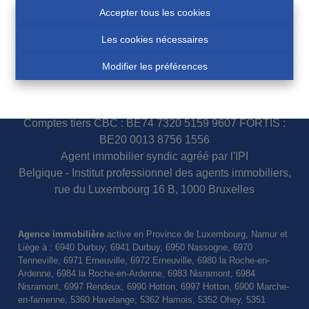
Accepter tous les cookies
Les cookies nécessaires
N° d'entreprise 0460007751
Modifier les préférences
COSSE Paul - IPI 100.854
Police assurance responsabilité civile et garantie : AXA
Belgium S.A. 730.390.160
Comptes tiers CBC : BE74 7320 5159 9607 FORTIS :
BE20 0013 8756 1556
Agent immobilier syndic agréé par l'IPI
Belgique - Institut professionnel des agents immobiliers,
rue du Luxembourg 16 B, 1000 Bruxelles
Agence immobilière
active en Province de Luxembourg, Namur et
Liège à : 6940 Durbuy, 6941 Durbuy, 6950 Nassogne, 6970
Tenneville, 6971 Erneuville, 6972 Erneuville, 6980 la Roche-en-
Ardenne, 6984 la Roche-en-Ardenne, 6983 Nisramont, 6984
Nisramont, 6997 Rendeux, 6990 Hotton, 6997 Hotton, 6900 Marche-
en-famenne, 5360 Havelange, 5362 Hamois, 5352 Ohey, 5351