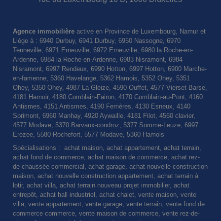
Agence immobilière
active en Province de Luxembourg, Namur et
Liège à : 6940 Durbuy, 6941 Durbuy, 6950 Nassogne, 6970
Tenneville, 6971 Erneuville, 6972 Erneuville, 6980 la Roche-en-
Ardenne, 6984 la Roche-en-Ardenne, 6983 Nisramont, 6984
Nisramont, 6997 Rendeux, 6990 Hotton, 6997 Hotton, 6900 Marche-
en-famenne, 5360 Havelange, 5362 Hamois, 5352 Ohey, 5351
Ohey, 5350 Ohey, 4987 La Gleize, 4590 Ouffet, 4577 Vierset-Barse,
4181 Hamoir, 4180 Comblain-Fairon, 4170 Comblain-au-Pont, 4160
Antismes, 4151 Antismes, 4190 Ferrières, 4130 Esneux, 4140
Sprimont, 6960 Manhay, 4920 Aywaille, 4181 Filot, 4560 clavier,
4577 Modave, 5370 Barvaux-condroz, 5377 Somme-Leuze, 6997
Erezee, 5580 Rochefort, 5577 Modave, 5360 Hamois
Spécialisations : achat maison, achat appartement, achat terrain,
achat fond de commerce, achat maison de commerce, achat rez-
de-chaussée commercial, achat garage, achat nouvelle construction
maison, achat nouvelle construction appartement, achat terrain à
lotir, achat villa, achat terrain nouveau projet immobilier, achat
entrepôt, achat hall industriel, achat chalet, vente maison, vente
villa, vente appartement, vente garage, vente terrain, vente fond de
commerce commerce, vente maison de commerce, vente rez-de-