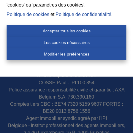
'cookies' ou 'paramètres des cookies'.
Politique de cookies
et
Politique de confidentialité
.
Suivez nos nouveaux biens, nos conseils immobiliers et
Accepter tous les cookies
l’actualité de l’agence à Durbuy sur nos réseaux
sociaux.
Les cookies nécessaires
Modifier les préférences
N° d'entreprise 0460007751
COSSE Paul - IPI 100.854
Police assurance responsabilité civile et garantie : AXA
Belgium S.A. 730.390.160
Comptes tiers CBC : BE74 7320 5159 9607 FORTIS :
BE20 0013 8756 1556
Agent immobilier syndic agréé par l'IPI
Belgique - Institut professionnel des agents immobiliers,
rue du Luxembourg 16 B, 1000 Bruxelles