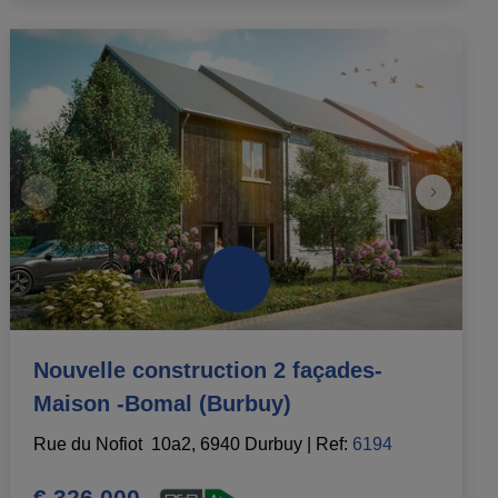
Nouvelle construction 2 façades-
Maison -Bomal (Burbuy)
Rue du Nofiot  10a2, 6940 Durbuy
|
Ref
: 
6194
€ 326.000