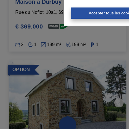
Maison à Durbuy (Bomal )
Rue du Nofiot  10a1, 6940 Durbuy
|
Ref
: 
6191
Accepter tous les coo
€ 369.000
2
1
189 m²
198 m²
1
OPTION