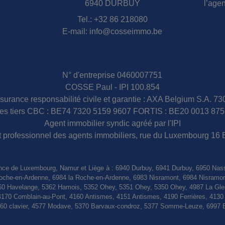
6940 DURBUY
l’age
Tel.:
+32 86 218080
E-mail:
info@cosseimmo.be
N° d'entreprise 0460007751
COSSE Paul - IPI 100.854
surance responsabilité civile et garantie : AXA Belgium S.A. 7
s tiers CBC : BE74 7320 5159 9607 FORTIS : BE20 0013 875
Agent immobilier syndic agréé par l'IPI
tut professionnel des agents immobiliers, rue du Luxembourg 16 
nce de Luxembourg, Namur et Liège à : 6940 Durbuy, 6941 Durbuy, 6950 Nas
a Roche-en-Ardenne, 6984 la Roche-en-Ardenne, 6983 Nisramont, 6984 Nisramo
0 Havelange, 5362 Hamois, 5352 Ohey, 5351 Ohey, 5350 Ohey, 4987 La Gleiz
4170 Comblain-au-Pont, 4160 Antismes, 4151 Antismes, 4190 Ferrières, 413
4560 clavier, 4577 Modave, 5370 Barvaux-condroz, 5377 Somme-Leuze, 6997 