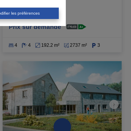
Durbuy
6940 Durbuy
|
Ref
: 
4841
difier les préférences
Prix sur demande
4
4
192.2 m²
2737 m²
3