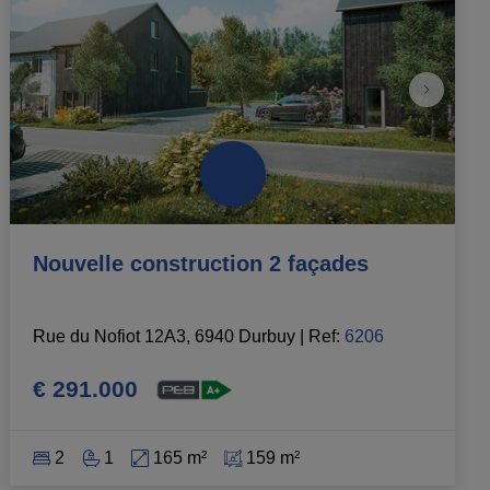
Nouvelle construction 2 façades
Rue du Nofiot 12A3, 6940 Durbuy
|
Ref
: 
6206
€ 291.000
2
1
165 m²
159 m²