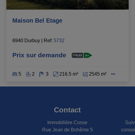
Maison Bel Etage
6940 Durbuy
|
Ref
: 
5732
Prix sur demande
5
2
3
216.5 m²
2545 m²
Contact
Immobilière Cosse
Suiv
Rue Jean de Bohême 5
consei