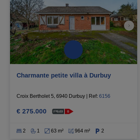
Charmante petite villa à Durbuy
Croix Bertholet 5, 6940 Durbuy
|
Ref
: 
6156
€ 275.000
2
1
63 m²
964 m²
2