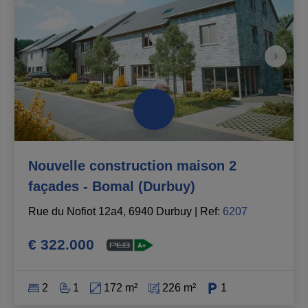
Nouvelle construction maison 2
façades - Bomal (Durbuy)
Rue du Nofiot 12a4, 6940 Durbuy
|
Ref
: 
6207
€ 322.000
2
1
172 m²
226 m²
1