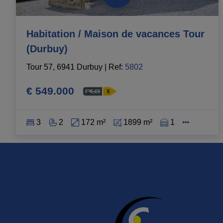
Habitation / Maison de vacances Tour
(Durbuy)
Tour 57, 6941 Durbuy
|
Ref
: 
5802
€ 549.000
3
2
172 m²
1899 m²
1