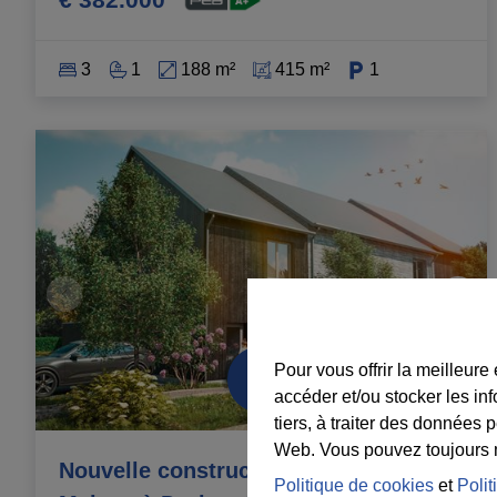
3
1
188 m²
415 m²
1
Pour vous offrir la meilleure
accéder et/ou stocker les in
tiers, à traiter des données 
Web. Vous pouvez toujours mo
Nouvelle construction 3 façades –
Politique de cookies
et
Polit