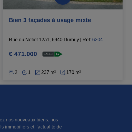
Bien 3 façades à usage mixte
Rue du Nofiot 12a1, 6940 Durbuy
|
Ref
: 
6204
€ 471.000
2
1
237 m²
170 m²
ez nos nouveaux biens, nos
ls immobiliers et l’actualité de