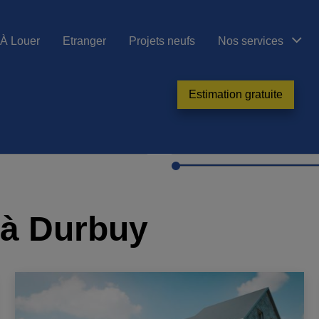
À Louer
Etranger
Projets neufs
Nos services
Estimation gratuite
 à Durbuy