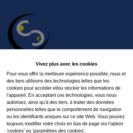
Vivez plus avec les cookies
Pour vous offrir la meilleure expérience possible, nous et
Contact
des tiers utilisons des technologies telles que les
Immobilière Cosse
cookies pour accéder et/ou stocker les informations de
Rue Jean de Bohême 5
l'appareil. En acceptant ces technologies, vous nous
6940 DURBUY
autorisez, ainsi qu'à des tiers, à traiter des données
personnelles telles que le comportement de navigation
Tel.:
+32 86 218080
ou les identifiants uniques sur ce site Web. Vous pouvez
E-mail:
info@cosseimmo.be
toujours modifier votre choix en bas de page via l'option
'cookies' ou 'paramètres des cookies'.