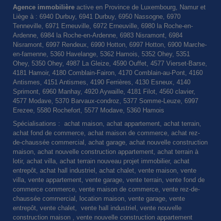
Agence immobilière
active en Province de Luxembourg, Namur et
Liège à : 6940 Durbuy, 6941 Durbuy, 6950 Nassogne, 6970
Tenneville, 6971 Erneuville, 6972 Erneuville, 6980 la Roche-en-
Ardenne, 6984 la Roche-en-Ardenne, 6983 Nisramont, 6984
Nisramont, 6997 Rendeux, 6990 Hotton, 6997 Hotton, 6900 Marche-
en-famenne, 5360 Havelange, 5362 Hamois, 5352 Ohey, 5351
Ohey, 5350 Ohey, 4987 La Gleize, 4590 Ouffet, 4577 Vierset-Barse,
4181 Hamoir, 4180 Comblain-Fairon, 4170 Comblain-au-Pont, 4160
Antismes, 4151 Antismes, 4190 Ferrières, 4130 Esneux, 4140
Sprimont, 6960 Manhay, 4920 Aywaille, 4181 Filot, 4560 clavier,
4577 Modave, 5370 Barvaux-condroz, 5377 Somme-Leuze, 6997
Erezee, 5580 Rochefort, 5577 Modave, 5360 Hamois
Spécialisations : achat maison, achat appartement, achat terrain,
achat fond de commerce, achat maison de commerce, achat rez-
de-chaussée commercial, achat garage, achat nouvelle construction
maison, achat nouvelle construction appartement, achat terrain à
lotir, achat villa, achat terrain nouveau projet immobilier, achat
entrepôt, achat hall industriel, achat chalet, vente maison, vente
villa, vente appartement, vente garage, vente terrain, vente fond de
commerce commerce, vente maison de commerce, vente rez-de-
chaussée commercial, location maison, vente garage, vente
entrepôt, vente chalet, vente hall industriel, vente nouvelle
construction maison , vente nouvelle construction appartement