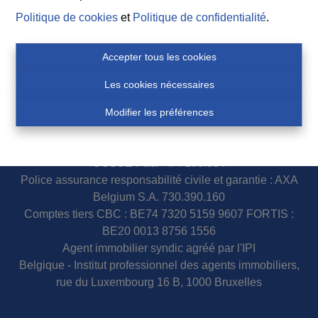
Politique de cookies
et
Politique de confidentialité
.
Suivez nos nouveaux biens, nos conseils immobiliers et
l’actualité de l’agence à Durbuy sur nos réseaux
Accepter tous les cookies
sociaux.
Les cookies nécessaires
Modifier les préférences
N° d'entreprise 0460007751
COSSE Paul - IPI 100.854
Police assurance responsabilité civile et garantie : AXA
Belgium S.A. 730.390.160
Comptes tiers CBC : BE74 7320 5159 9607 FORTIS :
BE20 0013 8756 1556
Agent immobilier syndic agréé par l'IPI
Belgique - Institut professionnel des agents immobiliers,
rue du Luxembourg 16 B, 1000 Bruxelles