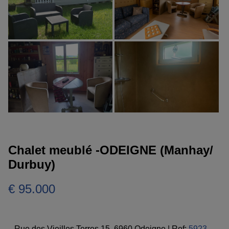
Chalet meublé -ODEIGNE (Manhay/
Durbuy)
€ 95.000
Rue des Vieilles Terres 15, 6960 Odeigne
|
Ref:
5923