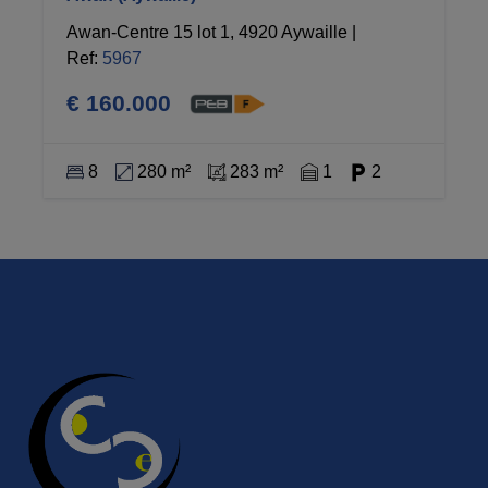
Awan-Centre 15 lot 1, 4920 Aywaille
|
Ref
: 
5967
€ 160.000
8
280 m²
283 m²
1
2