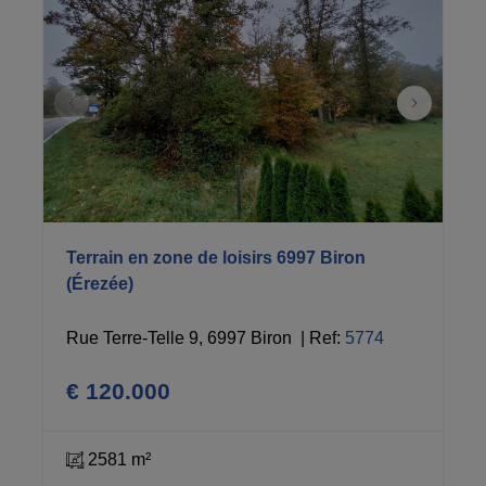
Terrain en zone de loisirs 6997 Biron
(Érezée)
Rue Terre-Telle 9, 6997 Biron 
|
Ref
: 
5774
€ 120.000
2581 m²