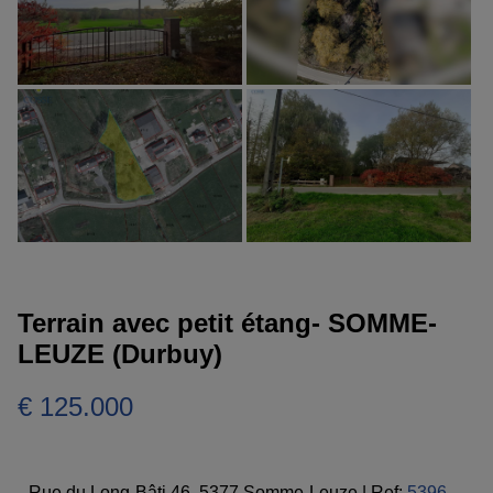
Terrain avec petit étang- SOMME-
LEUZE (Durbuy)
€ 125.000
Rue du Long-Bâti 46, 5377 Somme-Leuze
|
Ref:
5396