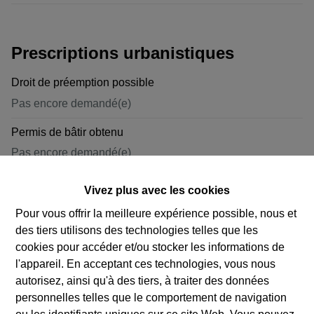
Prescriptions urbanistiques
Droit de préemption possible
Pas encore demandé(e)
Permis de bâtir obtenu
Pas encore demandé(e)
Citation pour infraction urbanistique
Vivez plus avec les cookies
Pas encore demandé(e)
Pour vous offrir la meilleure expérience possible, nous et
des tiers utilisons des technologies telles que les
Autorisation de lotissement
cookies pour accéder et/ou stocker les informations de
Pas encore demandé(e)
l'appareil. En acceptant ces technologies, vous nous
Affectation
autorisez, ainsi qu'à des tiers, à traiter des données
personnelles telles que le comportement de navigation
Pas encore demandée