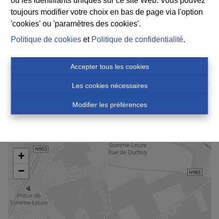
ou les identifiants uniques sur ce site Web. Vous pouvez
toujours modifier votre choix en bas de page via l'option
'cookies' ou 'paramètres des cookies'.
G-score
Politique de cookies
et
Politique de confidentialité
.
Inconnue
P-score
Accepter tous les cookies
Inconnue
Les cookies nécessaires
Modifier les préférences
Vue de la carte