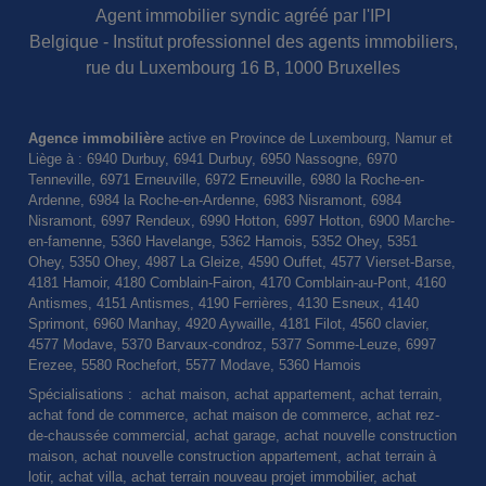
Agent immobilier syndic agréé par l'IPI
Belgique - Institut professionnel des agents immobiliers,
rue du Luxembourg 16 B, 1000 Bruxelles
Agence immobilière
active en Province de Luxembourg, Namur et
Liège à : 6940 Durbuy, 6941 Durbuy, 6950 Nassogne, 6970
Tenneville, 6971 Erneuville, 6972 Erneuville, 6980 la Roche-en-
Ardenne, 6984 la Roche-en-Ardenne, 6983 Nisramont, 6984
Nisramont, 6997 Rendeux, 6990 Hotton, 6997 Hotton, 6900 Marche-
en-famenne, 5360 Havelange, 5362 Hamois, 5352 Ohey, 5351
Ohey, 5350 Ohey, 4987 La Gleize, 4590 Ouffet, 4577 Vierset-Barse,
4181 Hamoir, 4180 Comblain-Fairon, 4170 Comblain-au-Pont, 4160
Antismes, 4151 Antismes, 4190 Ferrières, 4130 Esneux, 4140
Sprimont, 6960 Manhay, 4920 Aywaille, 4181 Filot, 4560 clavier,
4577 Modave, 5370 Barvaux-condroz, 5377 Somme-Leuze, 6997
Erezee, 5580 Rochefort, 5577 Modave, 5360 Hamois
Spécialisations : achat maison, achat appartement, achat terrain,
achat fond de commerce, achat maison de commerce, achat rez-
de-chaussée commercial, achat garage, achat nouvelle construction
maison, achat nouvelle construction appartement, achat terrain à
lotir, achat villa, achat terrain nouveau projet immobilier, achat