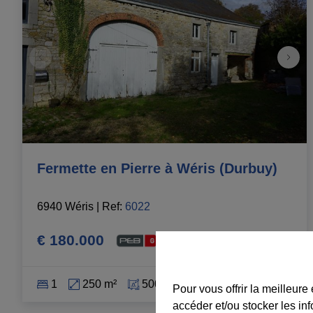
Fermette en Pierre à Wéris (Durbuy)
6940 Wéris
|
Ref
: 
6022
€ 180.000
1
250 m²
500 m²
3
Pour vous offrir la meilleure
accéder et/ou stocker les in