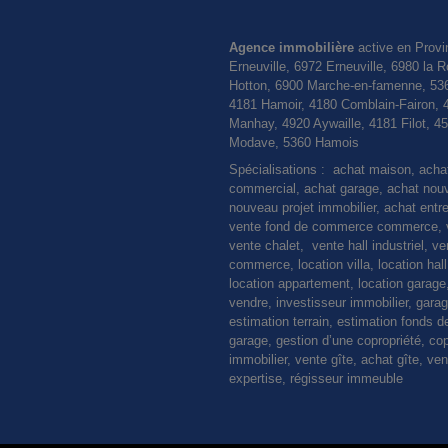
Agence immobilière
active en Provi
Erneuville, 6972 Erneuville, 6980 l
Hotton, 6900 Marche-en-famenne, 536
4181 Hamoir, 4180 Comblain-Fairon, 
Manhay, 4920 Aywaille, 4181 Filot, 
Modave, 5360 Hamois
Spécialisations : achat maison, ach
commercial, achat garage, achat nouvel
nouveau projet immobilier, achat entre
vente fond de commerce commerce, ve
vente chalet, vente hall industriel, 
commerce, location villa, location hal
location appartement, location garage,
vendre, investisseur immobilier, gara
estimation terrain, estimation fonds
garage, gestion d’une copropriété, cop
immobilier, vente gîte, achat gîte,
expertise, régisseur immeuble