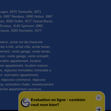
sogne, 6970 Tenneville, 6971
nt, 6997 Rendeux, 6990 Hotton, 6997
e, 4590 Ouffet, 4577 Vierset-Barse,
0 Esneux, 4140 Sprimont, 6960
Erezee, 5580 Rochefort, 5577
mmerce, achat rez-de-chaussée
 à lotir, achat villa, achat terrain
rtement, vente garage, vente terrain,
n, vente garage, vente entrepôt,
ocation appartement, location
ction appartement, location maison,
té, régisseur immobilier, immeuble a
nt, estimation appartement,
, régisseur commerce, régisseur
buy, estimation chalet, investissement
, achat appartement vacances,