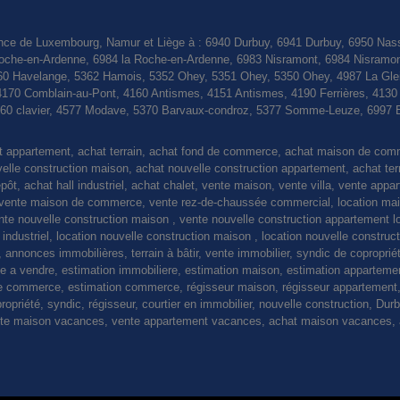
nce de Luxembourg, Namur et Liège à : 6940 Durbuy, 6941 Durbuy, 6950 Nas
a Roche-en-Ardenne, 6984 la Roche-en-Ardenne, 6983 Nisramont, 6984 Nisramo
0 Havelange, 5362 Hamois, 5352 Ohey, 5351 Ohey, 5350 Ohey, 4987 La Gleiz
4170 Comblain-au-Pont, 4160 Antismes, 4151 Antismes, 4190 Ferrières, 413
4560 clavier, 4577 Modave, 5370 Barvaux-condroz, 5377 Somme-Leuze, 6997 
at appartement, achat terrain, achat fond de commerce, achat maison de co
le construction maison, achat nouvelle construction appartement, achat terrain
pôt, achat hall industriel, achat chalet, vente maison, vente villa, vente appa
nte maison de commerce, vente rez-de-chaussée commercial, location maiso
vente nouvelle construction maison , vente nouvelle construction appartement l
l industriel, location nouvelle construction maison , location nouvelle constru
 annonces immobilières, terrain à bâtir, vente immobilier, syndic de coproprié
ge a vendre, estimation immobiliere, estimation maison, estimation apparteme
 de commerce, estimation commerce, régisseur maison, régisseur appartement
ropriété, syndic, régisseur, courtier en immobilier, nouvelle construction, Dur
 vente maison vacances, vente appartement vacances, achat maison vacances