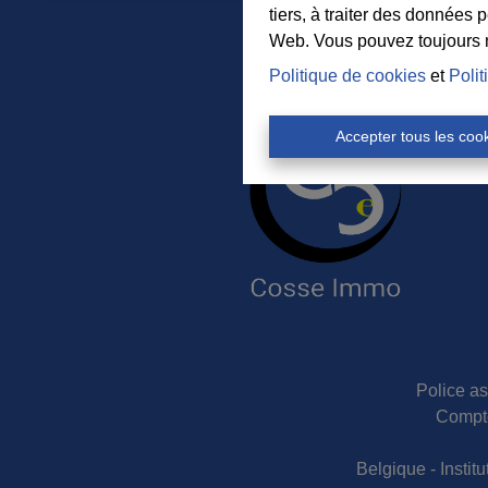
tiers, à traiter des données 
Web. Vous pouvez toujours mo
Politique de cookies
et
Polit
Accepter tous les coo
Police as
Compte
Belgique - Insti