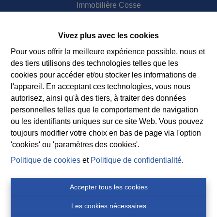
Immobilière Cosse
Rue Jean de Bohême 5
6940 DURBUY
Vivez plus avec les cookies
Tel.:
+32 86 218080
Pour vous offrir la meilleure expérience possible, nous et
E-mail:
info@cosseimmo.be
des tiers utilisons des technologies telles que les
cookies pour accéder et/ou stocker les informations de
l'appareil. En acceptant ces technologies, vous nous
autorisez, ainsi qu'à des tiers, à traiter des données
Suivez nos nouveaux biens, nos conseils immobiliers et
personnelles telles que le comportement de navigation
l’actualité de l’agence à Durbuy sur nos réseaux
ou les identifiants uniques sur ce site Web. Vous pouvez
sociaux.
toujours modifier votre choix en bas de page via l'option
'cookies' ou 'paramètres des cookies'.
Politique de cookies
et
Politique de confidentialité
.
N° d'entreprise 0460007751
Accepter tous les cookies
COSSE Paul - IPI 100.854
Police assurance responsabilité civile et garantie : AXA
Les cookies nécessaires
Belgium S.A. 730.390.160