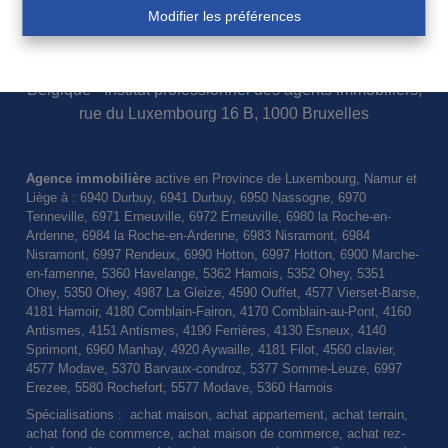
Modifier les préférences
Comptes tiers CBC : BE74 7320 5159 9607 FORTIS :
BE20 0013 8756 1556
Agent immobilier syndic agréé par l'IPI
Belgique - Institut professionnel des agents immobiliers,
rue du Luxembourg 16 B, 1000 Bruxelles
Agence immobilière
active en Province de Luxembourg, Namur et
Liège à : 6940 Durbuy, 6941 Durbuy, 6950 Nassogne, 6970
Tenneville, 6971 Erneuville, 6972 Erneuville, 6980 la Roche-en-
Ardenne, 6984 la Roche-en-Ardenne, 6983 Nisramont, 6984
Nisramont, 6997 Rendeux, 6990 Hotton, 6997 Hotton, 6900 Marche-
en-famenne, 5360 Havelange, 5362 Hamois, 5352 Ohey, 5351
Ohey, 5350 Ohey, 4987 La Gleize, 4590 Ouffet, 4577 Vierset-Barse,
4181 Hamoir, 4180 Comblain-Fairon, 4170 Comblain-au-Pont, 4160
Antismes, 4151 Antismes, 4190 Ferrières, 4130 Esneux, 4140
Sprimont, 6960 Manhay, 4920 Aywaille, 4181 Filot, 4560 clavier,
4577 Modave, 5370 Barvaux-condroz, 5377 Somme-Leuze, 6997
Erezee, 5580 Rochefort, 5577 Modave, 5360 Hamois
Spécialisations : achat maison, achat appartement, achat terrain,
achat fond de commerce, achat maison de commerce, achat rez-