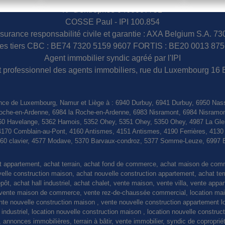
N° d'entreprise 0460007751
COSSE Paul - IPI 100.854
surance responsabilité civile et garantie : AXA Belgium S.A. 7
s tiers CBC : BE74 7320 5159 9607 FORTIS : BE20 0013 875
Agent immobilier syndic agréé par l'IPI
tut professionnel des agents immobiliers, rue du Luxembourg 16 
nce de Luxembourg, Namur et Liège à : 6940 Durbuy, 6941 Durbuy, 6950 Nas
a Roche-en-Ardenne, 6984 la Roche-en-Ardenne, 6983 Nisramont, 6984 Nisramo
0 Havelange, 5362 Hamois, 5352 Ohey, 5351 Ohey, 5350 Ohey, 4987 La Gleiz
4170 Comblain-au-Pont, 4160 Antismes, 4151 Antismes, 4190 Ferrières, 413
4560 clavier, 4577 Modave, 5370 Barvaux-condroz, 5377 Somme-Leuze, 6997 
at appartement, achat terrain, achat fond de commerce, achat maison de co
le construction maison, achat nouvelle construction appartement, achat terrain
pôt, achat hall industriel, achat chalet, vente maison, vente villa, vente appa
nte maison de commerce, vente rez-de-chaussée commercial, location maiso
vente nouvelle construction maison , vente nouvelle construction appartement l
l industriel, location nouvelle construction maison , location nouvelle constru
 annonces immobilières, terrain à bâtir, vente immobilier, syndic de coproprié