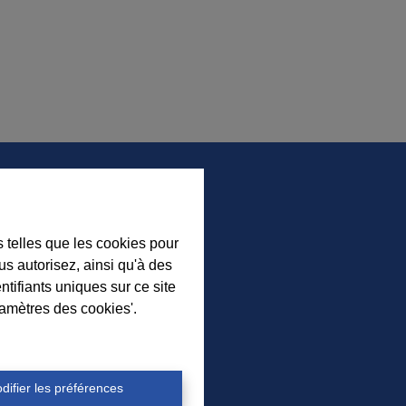
s telles que les cookies pour
ez nos nouveaux biens, nos
us autorisez, ainsi qu'à des
ls immobiliers et l’actualité de
ntifiants uniques sur ce site
nce à Durbuy sur nos réseaux
ramètres des cookies'.
sociaux.
difier les préférences