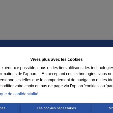
Contact
Vivez plus avec les cookies
 expérience possible, nous et des tiers utilisons des technologie
Immobilière Cosse
Suiv
formations de l'appareil. En acceptant ces technologies, vous no
Rue Jean de Bohême 5
consei
personnelles telles que le comportement de navigation ou les ide
6940 DURBUY
l’age
difier votre choix en bas de page via l'option 'cookies' ou 'pa
Tel.:
+32 86 218080
ique de confidentialité
.
E-mail:
info@cosseimmo.be
kies
Les cookies nécessaires
Mo