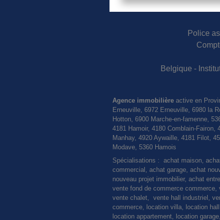
Police as
Compte
Belgique - Insti
Agence immobilière
active en Provi
Erneuville, 6972 Erneuville, 6980 l
Hotton, 6900 Marche-en-famenne, 536
4181 Hamoir, 4180 Comblain-Fairon, 
Manhay, 4920 Aywaille, 4181 Filot, 
Modave, 5360 Hamois
Spécialisations : achat maison, ach
commercial, achat garage, achat nouvel
nouveau projet immobilier, achat entre
vente fond de commerce commerce, ve
vente chalet, vente hall industriel, 
commerce, location villa, location hal
location appartement, location garage,