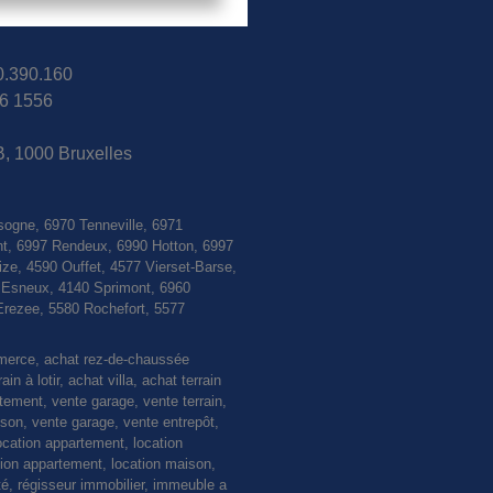
30.390.160
6 1556
B, 1000 Bruxelles
sogne, 6970 Tenneville, 6971
nt, 6997 Rendeux, 6990 Hotton, 6997
e, 4590 Ouffet, 4577 Vierset-Barse,
0 Esneux, 4140 Sprimont, 6960
Erezee, 5580 Rochefort, 5577
mmerce, achat rez-de-chaussée
 à lotir, achat villa, achat terrain
rtement, vente garage, vente terrain,
n, vente garage, vente entrepôt,
ocation appartement, location
ction appartement, location maison,
té, régisseur immobilier, immeuble a