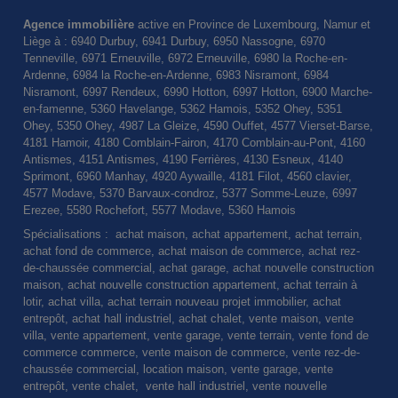
Agence immobilière
active en Province de Luxembourg, Namur et
Liège à : 6940 Durbuy, 6941 Durbuy, 6950 Nassogne, 6970
Tenneville, 6971 Erneuville, 6972 Erneuville, 6980 la Roche-en-
Ardenne, 6984 la Roche-en-Ardenne, 6983 Nisramont, 6984
Nisramont, 6997 Rendeux, 6990 Hotton, 6997 Hotton, 6900 Marche-
en-famenne, 5360 Havelange, 5362 Hamois, 5352 Ohey, 5351
Ohey, 5350 Ohey, 4987 La Gleize, 4590 Ouffet, 4577 Vierset-Barse,
4181 Hamoir, 4180 Comblain-Fairon, 4170 Comblain-au-Pont, 4160
Antismes, 4151 Antismes, 4190 Ferrières, 4130 Esneux, 4140
Sprimont, 6960 Manhay, 4920 Aywaille, 4181 Filot, 4560 clavier,
4577 Modave, 5370 Barvaux-condroz, 5377 Somme-Leuze, 6997
Erezee, 5580 Rochefort, 5577 Modave, 5360 Hamois
Spécialisations : achat maison, achat appartement, achat terrain,
achat fond de commerce, achat maison de commerce, achat rez-
de-chaussée commercial, achat garage, achat nouvelle construction
maison, achat nouvelle construction appartement, achat terrain à
lotir, achat villa, achat terrain nouveau projet immobilier, achat
entrepôt, achat hall industriel, achat chalet, vente maison, vente
villa, vente appartement, vente garage, vente terrain, vente fond de
commerce commerce, vente maison de commerce, vente rez-de-
chaussée commercial, location maison, vente garage, vente
entrepôt, vente chalet, vente hall industriel, vente nouvelle