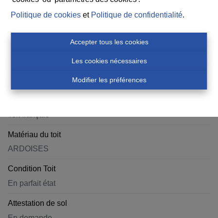
2026
Politique de cookies
et
Politique de confidentialité
.
État du bien
Accepter tous les cookies
1ère occupation
Les cookies nécessaires
Orientation façade arrière
Modifier les préférences
Sud-ouest
Toit
Toit français
Matériau du toit
ARDOISES
Condition Toit
En parfait état
Attestation de sol
En demande