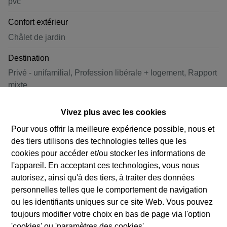
pvc
Confort extérieur
Châlet de jardin
Destination
Privé - unifamilial, Profession libérale + logement, Rapport
mixte
Architecture
Vivez plus avec les cookies
Classique, NOUVELLE CONSTRUCTION
Pour vous offrir la meilleure expérience possible, nous et
des tiers utilisons des technologies telles que les
cookies pour accéder et/ou stocker les informations de
Construction
l'appareil. En acceptant ces technologies, vous nous
autorisez, ainsi qu'à des tiers, à traiter des données
Construction
personnelles telles que le comportement de navigation
ou les identifiants uniques sur ce site Web. Vous pouvez
3 façades
toujours modifier votre choix en bas de page via l'option
Année de construction
'cookies' ou 'paramètres des cookies'.