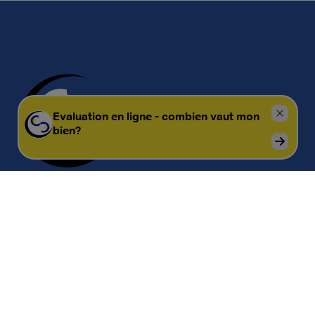
Contact
Immobilière Cosse
Rue Jean de Bohême 5
6940 DURBUY
Tel.:
+32 86 218080