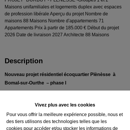
Maisons unifamiliales et logements duplex avec espaces
de profession libérale Aperçu du projet Nombre de
maisons 88 Maisons Nombre d'appartements 71
Appartements Prix à partir de 185.000 € Début du projet
2026 Date de livraison 2027 Architecte 88 Maisons
Description
N
ouveau projet résidentiel écoquartier Plènèsse à
Bomal-sur-Ourthe – phase I
Situé à Bomal-sur-Ourthe, ce nouveau projet résidentiel
Vivez plus avec les cookies
écoquartier propose la réalisation de 17 maisons
Pour vous offrir la meilleure expérience possible, nous et
unifamiliales ainsi que de 2 logements duplex. Chacun
des tiers utilisons des technologies telles que les
de ces duplex intègre, au rez-de-chaussée, un espace
cookies pour accéder et/ou stocker les informations de