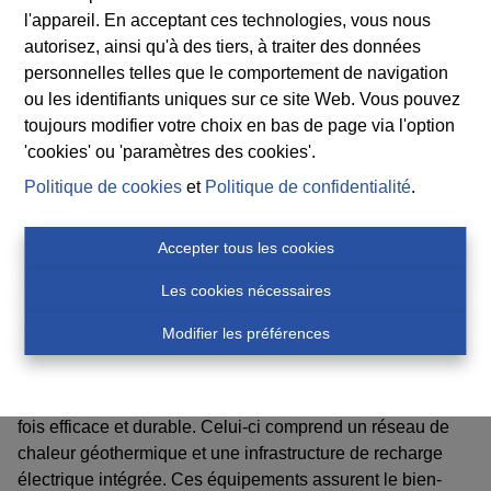
dédié à l’exercice d’une profession libérale, offrant ainsi
l'appareil. En acceptant ces technologies, vous nous
des solutions adaptées aux besoins professionnels et
autorisez, ainsi qu'à des tiers, à traiter des données
résidentiels des futurs habitants.
personnelles telles que le comportement de navigation
Ce quartier résidentiel durable bénéficie d’une
ou les identifiants uniques sur ce site Web. Vous pouvez
accessibilité vers le Luxembourg et Liège. Les habitants
toujours modifier votre choix en bas de page via l'option
profiteront également de la proximité immédiate
'cookies' ou 'paramètres des cookies'.
d’écoles, de commerces, de transports en commun et
Politique de cookies
et
Politique de confidentialité
.
d’infrastructures sportives, rendant la vie quotidienne
particulièrement facile et agréable.
Accepter tous les cookies
Le quartier séduit par son environnement calme et
verdoyant. Chaque logement dispose de son propre
Les cookies nécessaires
jardin privatif, d’une terrasse, ainsi que d’un
Modifier les préférences
emplacement de stationnement à proximité, garantissant
ainsi un confort optimal à tous les résidents.
L’écoquartier est doté d’un système énergétique, à la
fois efficace et durable. Celui-ci comprend un réseau de
chaleur géothermique
et une infrastructure de recharge
électrique intégrée.
Ces équipements assurent le bien-