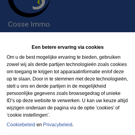
Contact
Een betere ervaring via cookies
Immobilière Cosse
Om u de best mogelijke ervaring te bieden, gebruiken
Rue Jean de Bohême 5
zowel wij als derde partijen technologieën zoals cookies
ARDENNES 6940 DURBUY
om toegang te krijgen tot apparaatinformatie en/of deze
Tel.:
+32 86 218080
op te slaan. Door in te stemmen met deze technologieën,
E-mail:
info@cosseimmo.be
stelt u ons en derde partijen in de mogelijkheid
persoonlijke gegevens zoals browsegedrag of unieke
ID's op deze website te verwerken. U kan uw keuze altijd
wijzigen onderaan de pagina via de optie 'cookies' of
'cookie instellingen'.
Cookiebeleid
en
Privacybeleid
.