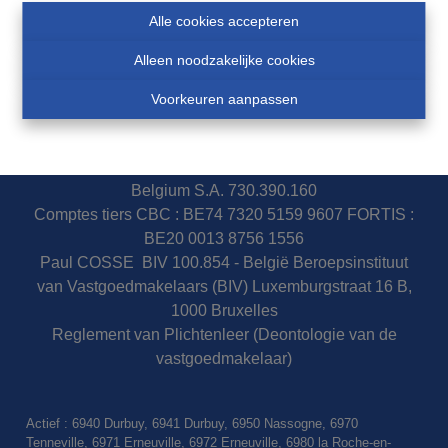
Alle cookies accepteren
Alleen noodzakelijke cookies
Voorkeuren aanpassen
Immobilière Cosse - Ondernemingsnr BE0460007751
Police assurance responsabilité civile et garantie : AXA
Belgium S.A. 730.390.160
Comptes tiers CBC : BE74 7320 5159 9607 FORTIS :
BE20 0013 8756 1556
Paul COSSE BIV 100.854 - België Beroepsinstituut
van Vastgoedmakelaars (BIV) Luxemburgstraat 16 B,
1000 Bruxelles
Reglement van Plichtenleer (Deontologie van de
vastgoedmakelaar)
Actief : 6940 Durbuy, 6941 Durbuy, 6950 Nassogne, 6970
Tenneville, 6971 Erneuville, 6972 Erneuville, 6980 la Roche-en-