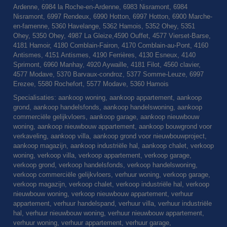
Ardenne, 6984 la Roche-en-Ardenne, 6983 Nisramont, 6984
Nisramont, 6997 Rendeux, 6990 Hotton, 6997 Hotton, 6900 Marche-
en-famenne, 5360 Havelange, 5362 Hamois, 5352 Ohey, 5351
Ohey, 5350 Ohey, 4987 La Gleize,4590 Ouffet, 4577 Vierset-Barse,
4181 Hamoir, 4180 Comblain-Fairon, 4170 Comblain-au-Pont, 4160
Antismes, 4151 Antismes, 4190 Ferrières, 4130 Esneux, 4140
Sprimont, 6960 Manhay, 4920 Aywaille, 4181 Filot, 4560 clavier,
4577 Modave, 5370 Barvaux-condroz, 5377 Somme-Leuze, 6997
Erezee, 5580 Rochefort, 5577 Modave, 5360 Hamois
Specialisaties: aankoop woning, aankoop appartement, aankoop
grond, aankoop handelsfonds, aankoop handelswoning, aankoop
commerciële gelijkvloers, aankoop garage, aankoop nieuwbouw
woning, aankoop nieuwbouw appartement, aankoop bouwgrond voor
verkaveling, aankoop villa, aankoop grond voor nieuwbouwproject,
aankoop magazijn, aankoop industriële hal, aankoop chalet, verkoop
woning, verkoop villa, verkoop appartement, verkoop garage,
verkoop grond, verkoop handelsfonds, verkoop handelswoning,
verkoop commerciële gelijkvloers, verhuur woning, verkoop garage,
verkoop magazijn, verkoop chalet, verkoop industriële hal, verkoop
nieuwbouw woning, verkoop nieuwbouw appartement, verhuur
appartement, verhuur handelspand, verhuur villa, verhuur industriële
hal, verhuur nieuwbouw woning, verhuur nieuwbouw appartement,
verhuur woning, verhuur appartement, verhuur garage,