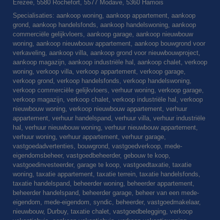
Erezee, 5580 Rochefort, 5577 Modave, 5360 Hamois
Specialisaties: aankoop woning, aankoop appartement, aankoop
grond, aankoop handelsfonds, aankoop handelswoning, aankoop
commerciële gelijkvloers, aankoop garage, aankoop nieuwbouw
woning, aankoop nieuwbouw appartement, aankoop bouwgrond voor
verkaveling, aankoop villa, aankoop grond voor nieuwbouwproject,
aankoop magazijn, aankoop industriële hal, aankoop chalet, verkoop
woning, verkoop villa, verkoop appartement, verkoop garage,
verkoop grond, verkoop handelsfonds, verkoop handelswoning,
verkoop commerciële gelijkvloers, verhuur woning, verkoop garage,
verkoop magazijn, verkoop chalet, verkoop industriële hal, verkoop
nieuwbouw woning, verkoop nieuwbouw appartement, verhuur
appartement, verhuur handelspand, verhuur villa, verhuur industriële
hal, verhuur nieuwbouw woning, verhuur nieuwbouw appartement,
verhuur woning, verhuur appartement, verhuur garage,
vastgoedadvertenties, bouwgrond, vastgoedverkoop, mede-
eigendomsbeheer, vastgoedbeheerder, gebouw te koop,
vastgoedinvesteerder, garage te koop, vastgoedtaxatie, taxatie
woning, taxatie appartement, taxatie terrein, taxatie handelsfonds,
taxatie handelspand, beheerder woning, beheerder appartement,
beheerder handelspand, beheerder garage, beheer van een mede-
eigendom, mede-eigendom, syndic, beheerder, vastgoedmakelaar,
nieuwbouw, Durbuy, taxatie chalet, vastgoedbelegging, verkoop