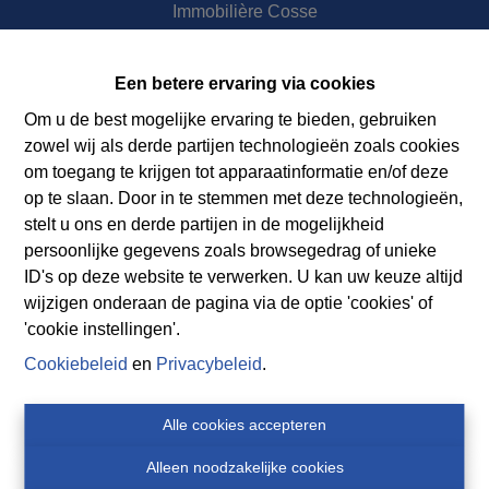
Immobilière Cosse
Rue Jean de Bohême 5
ARDENNES 6940 DURBUY
Een betere ervaring via cookies
Tel.:
+32 86 218080
Om u de best mogelijke ervaring te bieden, gebruiken
E-mail:
info@cosseimmo.be
zowel wij als derde partijen technologieën zoals cookies
om toegang te krijgen tot apparaatinformatie en/of deze
op te slaan. Door in te stemmen met deze technologieën,
stelt u ons en derde partijen in de mogelijkheid
persoonlijke gegevens zoals browsegedrag of unieke
ID's op deze website te verwerken. U kan uw keuze altijd
wijzigen onderaan de pagina via de optie 'cookies' of
'cookie instellingen'.
Cookiebeleid
en
Privacybeleid
.
Alle cookies accepteren
Alleen noodzakelijke cookies
Immobilière Cosse - Ondernemingsnr BE0460007751