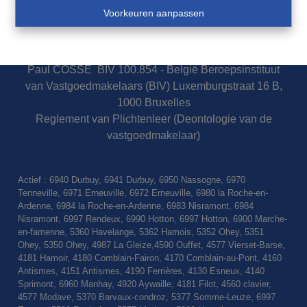
Police assurance responsabilité civile et garantie : AXA
Voorkeuren aanpassen
Belgium S.A. 730.390.160
Comptes tiers CBC : BE74 7320 5159 9607 FORTIS :
BE20 0013 8756 1556
Paul COSSE BIV 100.854 - België Beroepsinstituut
van Vastgoedmakelaars (BIV) Luxemburgstraat 16 B,
1000 Bruxelles
Reglement van Plichtenleer (Deontologie van de
vastgoedmakelaar)
Actief : 6940 Durbuy, 6941 Durbuy, 6950 Nassogne, 6970
Tenneville, 6971 Erneuville, 6972 Erneuville, 6980 la Roche-en-
Ardenne, 6984 la Roche-en-Ardenne, 6983 Nisramont, 6984
Nisramont, 6997 Rendeux, 6990 Hotton, 6997 Hotton, 6900 Marche-
en-famenne, 5360 Havelange, 5362 Hamois, 5352 Ohey, 5351
Ohey, 5350 Ohey, 4987 La Gleize,4590 Ouffet, 4577 Vierset-Barse,
4181 Hamoir, 4180 Comblain-Fairon, 4170 Comblain-au-Pont, 4160
Antismes, 4151 Antismes, 4190 Ferrières, 4130 Esneux, 4140
Sprimont, 6960 Manhay, 4920 Aywaille, 4181 Filot, 4560 clavier,
4577 Modave, 5370 Barvaux-condroz, 5377 Somme-Leuze, 6997