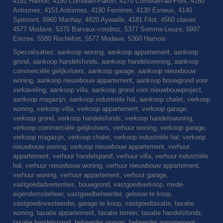
4181 Hamoir, 4180 Comblain-Fairon, 4170 Comblain-au-Pont, 4160
Antismes, 4151 Antismes, 4190 Ferrières, 4130 Esneux, 4140
Sprimont, 6960 Manhay, 4920 Aywaille, 4181 Filot, 4560 clavier,
4577 Modave, 5370 Barvaux-condroz, 5377 Somme-Leuze, 6997
Erezee, 5580 Rochefort, 5577 Modave, 5360 Hamois
Specialisaties: aankoop woning, aankoop appartement, aankoop
grond, aankoop handelsfonds, aankoop handelswoning, aankoop
commerciële gelijkvloers, aankoop garage, aankoop nieuwbouw
woning, aankoop nieuwbouw appartement, aankoop bouwgrond voor
verkaveling, aankoop villa, aankoop grond voor nieuwbouwproject,
aankoop magazijn, aankoop industriële hal, aankoop chalet, verkoop
woning, verkoop villa, verkoop appartement, verkoop garage,
verkoop grond, verkoop handelsfonds, verkoop handelswoning,
verkoop commerciële gelijkvloers, verhuur woning, verkoop garage,
verkoop magazijn, verkoop chalet, verkoop industriële hal, verkoop
nieuwbouw woning, verkoop nieuwbouw appartement, verhuur
appartement, verhuur handelspand, verhuur villa, verhuur industriële
hal, verhuur nieuwbouw woning, verhuur nieuwbouw appartement,
verhuur woning, verhuur appartement, verhuur garage,
vastgoedadvertenties, bouwgrond, vastgoedverkoop, mede-
eigendomsbeheer, vastgoedbeheerder, gebouw te koop,
vastgoedinvesteerder, garage te koop, vastgoedtaxatie, taxatie
woning, taxatie appartement, taxatie terrein, taxatie handelsfonds,
taxatie handelspand, beheerder woning, beheerder appartement,