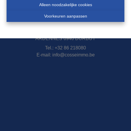
Alleen noodzakelijke cookies
Contact
Voorkeuren aanpassen
Immobilière Cosse
Rue Jean de Bohême 5
ARDENNES 6940 DURBUY
Tel.:
+32 86 218080
E-mail:
info@cosseimmo.be