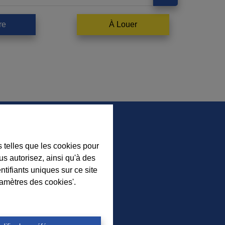
re
À Louer
s telles que les cookies pour
us autorisez, ainsi qu'à des
ez nos nouveaux biens, nos
ntifiants uniques sur ce site
ls immobiliers et l’actualité de
ramètres des cookies'.
nce à Durbuy sur nos réseaux
sociaux.