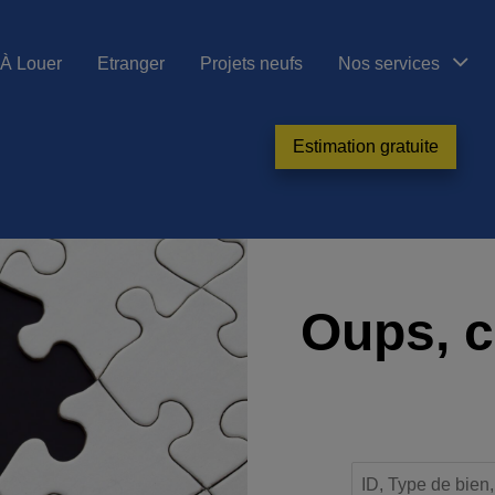
À Louer
Etranger
Projets neufs
Nos services
Estimation gratuite
Oups, c