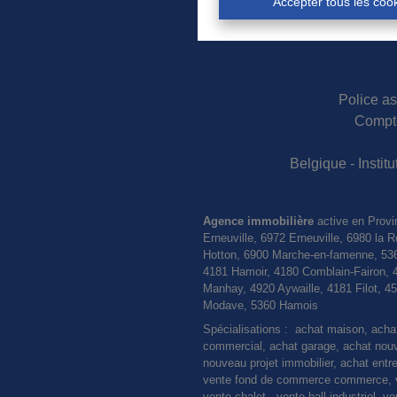
Accepter tous les coo
Police as
Compte
Belgique - Insti
Agence immobilière
active en Provi
Erneuville, 6972 Erneuville, 6980 l
Hotton, 6900 Marche-en-famenne, 536
4181 Hamoir, 4180 Comblain-Fairon, 
Manhay, 4920 Aywaille, 4181 Filot, 
Modave, 5360 Hamois
Spécialisations : achat maison, ach
commercial, achat garage, achat nouvel
nouveau projet immobilier, achat entre
vente fond de commerce commerce, ve
vente chalet, vente hall industriel, 