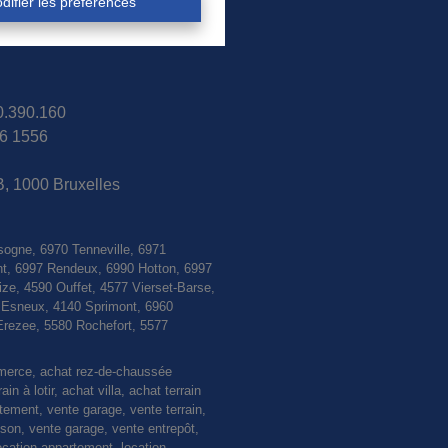
difier les préférences
30.390.160
6 1556
B, 1000 Bruxelles
sogne, 6970 Tenneville, 6971
nt, 6997 Rendeux, 6990 Hotton, 6997
e, 4590 Ouffet, 4577 Vierset-Barse,
0 Esneux, 4140 Sprimont, 6960
Erezee, 5580 Rochefort, 5577
mmerce, achat rez-de-chaussée
 à lotir, achat villa, achat terrain
rtement, vente garage, vente terrain,
n, vente garage, vente entrepôt,
ocation appartement, location