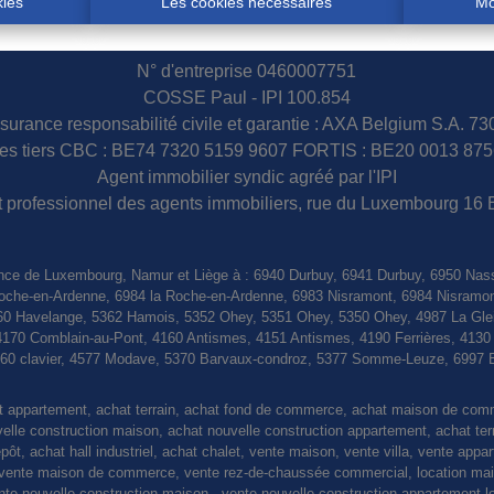
kies
Les cookies nécessaires
Mo
N° d'entreprise 0460007751
COSSE Paul - IPI 100.854
surance responsabilité civile et garantie : AXA Belgium S.A. 7
s tiers CBC : BE74 7320 5159 9607 FORTIS : BE20 0013 875
Agent immobilier syndic agréé par l'IPI
tut professionnel des agents immobiliers, rue du Luxembourg 16 
nce de Luxembourg, Namur et Liège à : 6940 Durbuy, 6941 Durbuy, 6950 Nas
a Roche-en-Ardenne, 6984 la Roche-en-Ardenne, 6983 Nisramont, 6984 Nisramo
0 Havelange, 5362 Hamois, 5352 Ohey, 5351 Ohey, 5350 Ohey, 4987 La Gleiz
4170 Comblain-au-Pont, 4160 Antismes, 4151 Antismes, 4190 Ferrières, 413
4560 clavier, 4577 Modave, 5370 Barvaux-condroz, 5377 Somme-Leuze, 6997 
at appartement, achat terrain, achat fond de commerce, achat maison de co
le construction maison, achat nouvelle construction appartement, achat terrain
pôt, achat hall industriel, achat chalet, vente maison, vente villa, vente appa
nte maison de commerce, vente rez-de-chaussée commercial, location maiso
vente nouvelle construction maison , vente nouvelle construction appartement l