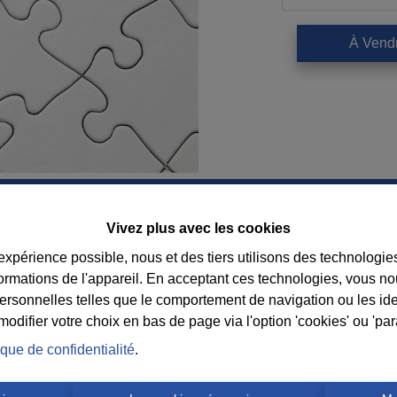
À Vend
Vivez plus avec les cookies
Contact
 expérience possible, nous et des tiers utilisons des technologie
formations de l'appareil. En acceptant ces technologies, vous no
Immobilière Cosse
Suiv
personnelles telles que le comportement de navigation ou les ide
Rue Jean de Bohême 5
consei
difier votre choix en bas de page via l'option 'cookies' ou 'pa
6940 DURBUY
l’age
ique de confidentialité
.
Tel.:
+32 86 218080
E-mail:
info@cosseimmo.be