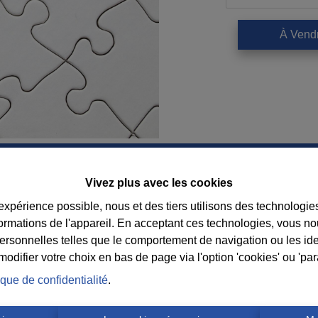
À Vend
Vivez plus avec les cookies
Contact
 expérience possible, nous et des tiers utilisons des technologie
formations de l'appareil. En acceptant ces technologies, vous no
Immobilière Cosse
Suiv
personnelles telles que le comportement de navigation ou les ide
Rue Jean de Bohême 5
consei
difier votre choix en bas de page via l'option 'cookies' ou 'pa
6940 DURBUY
l’age
ique de confidentialité
.
Tel.:
+32 86 218080
E-mail:
info@cosseimmo.be