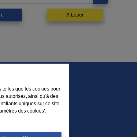
re
À Louer
s telles que les cookies pour
us autorisez, ainsi qu'à des
ez nos nouveaux biens, nos
ntifiants uniques sur ce site
ls immobiliers et l’actualité de
ramètres des cookies'.
nce à Durbuy sur nos réseaux
sociaux.