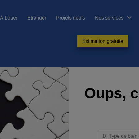
À Louer
Etranger
Projets neufs
Nos services
Estimation gratuite
Oups, c