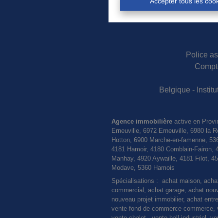
Accepter tous les coo
Police as
Compte
Belgique - Insti
Agence immobilière
active en Provi
Erneuville, 6972 Erneuville, 6980 l
Hotton, 6900 Marche-en-famenne, 536
4181 Hamoir, 4180 Comblain-Fairon, 
Manhay, 4920 Aywaille, 4181 Filot, 
Modave, 5360 Hamois
Spécialisations : achat maison, ach
commercial, achat garage, achat nouvel
nouveau projet immobilier, achat entre
vente fond de commerce commerce, ve
vente chalet, vente hall industriel, 