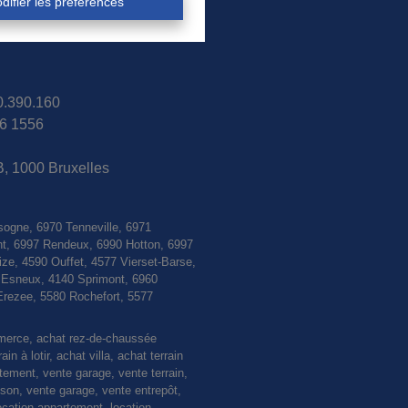
difier les préférences
30.390.160
6 1556
B, 1000 Bruxelles
sogne, 6970 Tenneville, 6971
nt, 6997 Rendeux, 6990 Hotton, 6997
e, 4590 Ouffet, 4577 Vierset-Barse,
0 Esneux, 4140 Sprimont, 6960
Erezee, 5580 Rochefort, 5577
mmerce, achat rez-de-chaussée
 à lotir, achat villa, achat terrain
rtement, vente garage, vente terrain,
n, vente garage, vente entrepôt,
ocation appartement, location