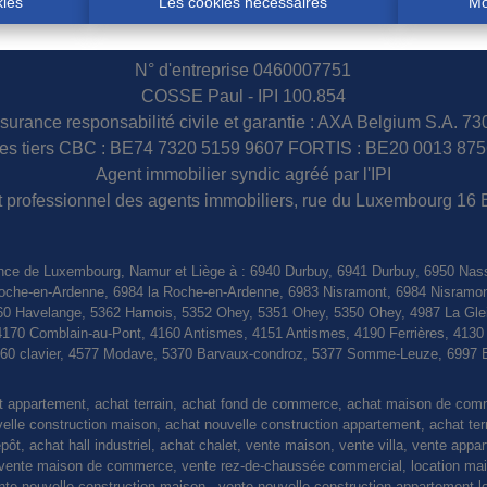
kies
Les cookies nécessaires
Mo
N° d'entreprise 0460007751
COSSE Paul - IPI 100.854
surance responsabilité civile et garantie : AXA Belgium S.A. 7
s tiers CBC : BE74 7320 5159 9607 FORTIS : BE20 0013 875
Agent immobilier syndic agréé par l'IPI
tut professionnel des agents immobiliers, rue du Luxembourg 16 
nce de Luxembourg, Namur et Liège à : 6940 Durbuy, 6941 Durbuy, 6950 Nas
a Roche-en-Ardenne, 6984 la Roche-en-Ardenne, 6983 Nisramont, 6984 Nisramo
0 Havelange, 5362 Hamois, 5352 Ohey, 5351 Ohey, 5350 Ohey, 4987 La Gleiz
4170 Comblain-au-Pont, 4160 Antismes, 4151 Antismes, 4190 Ferrières, 413
4560 clavier, 4577 Modave, 5370 Barvaux-condroz, 5377 Somme-Leuze, 6997 
at appartement, achat terrain, achat fond de commerce, achat maison de co
le construction maison, achat nouvelle construction appartement, achat terrain
pôt, achat hall industriel, achat chalet, vente maison, vente villa, vente appa
nte maison de commerce, vente rez-de-chaussée commercial, location maiso
vente nouvelle construction maison , vente nouvelle construction appartement l