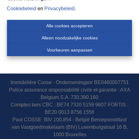
Cookiebeleid
en
Privacybeleid
.
Alle cookies accepteren
Alleen noodzakelijke cookies
Voorkeuren aanpassen
Immobilière Cosse - Ondernemingsnr BE0460007751
Police assurance responsabilité civile et garantie : AXA
Belgium S.A. 730.390.160
Comptes tiers CBC : BE74 7320 5159 9607 FORTIS :
BE20 0013 8756 1556
Paul COSSE BIV 100.854 - België Beroepsinstituut
van Vastgoedmakelaars (BIV) Luxemburgstraat 16 B,
1000 Bruxelles