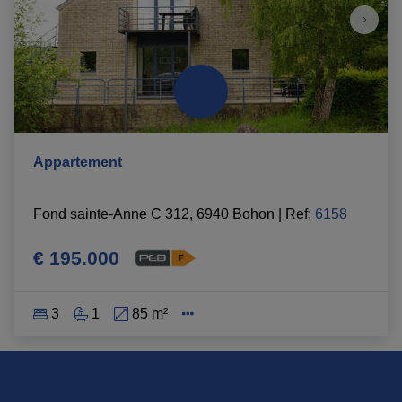
Appartement
Fond sainte-Anne C 312, 6940 Bohon
|
Ref
: 
6158
€ 195.000
3
1
85 m²