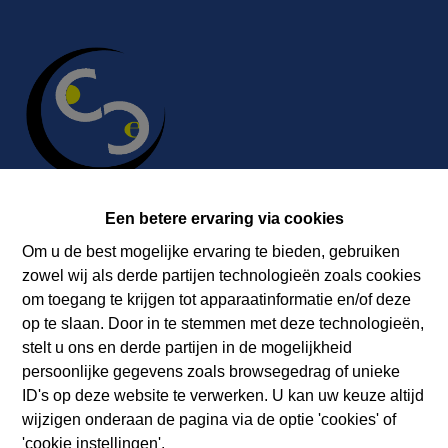
Een betere ervaring via cookies
Om u de best mogelijke ervaring te bieden, gebruiken
Contact
zowel wij als derde partijen technologieën zoals cookies
Immobilière Cosse
om toegang te krijgen tot apparaatinformatie en/of deze
Rue Jean de Bohême 5
op te slaan. Door in te stemmen met deze technologieën,
ARDENNES 6940 DURBUY
stelt u ons en derde partijen in de mogelijkheid
persoonlijke gegevens zoals browsegedrag of unieke
Tel.:
+32 86 218080
ID's op deze website te verwerken. U kan uw keuze altijd
E-mail:
info@cosseimmo.be
wijzigen onderaan de pagina via de optie 'cookies' of
'cookie instellingen'.