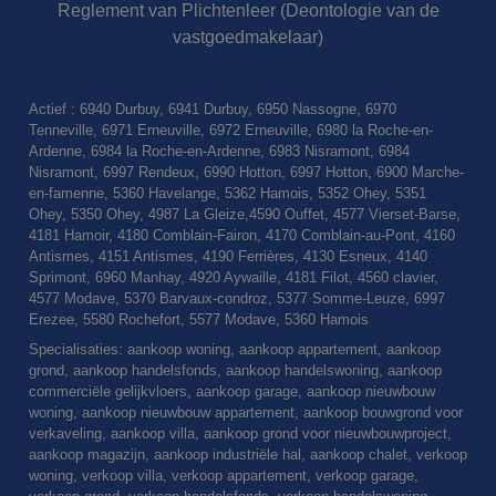
Reglement van Plichtenleer (Deontologie van de
vastgoedmakelaar)
Actief : 6940 Durbuy, 6941 Durbuy, 6950 Nassogne, 6970
Tenneville, 6971 Erneuville, 6972 Erneuville, 6980 la Roche-en-
Ardenne, 6984 la Roche-en-Ardenne, 6983 Nisramont, 6984
Nisramont, 6997 Rendeux, 6990 Hotton, 6997 Hotton, 6900 Marche-
en-famenne, 5360 Havelange, 5362 Hamois, 5352 Ohey, 5351
Ohey, 5350 Ohey, 4987 La Gleize,4590 Ouffet, 4577 Vierset-Barse,
4181 Hamoir, 4180 Comblain-Fairon, 4170 Comblain-au-Pont, 4160
Antismes, 4151 Antismes, 4190 Ferrières, 4130 Esneux, 4140
Sprimont, 6960 Manhay, 4920 Aywaille, 4181 Filot, 4560 clavier,
4577 Modave, 5370 Barvaux-condroz, 5377 Somme-Leuze, 6997
Erezee, 5580 Rochefort, 5577 Modave, 5360 Hamois
Specialisaties: aankoop woning, aankoop appartement, aankoop
grond, aankoop handelsfonds, aankoop handelswoning, aankoop
commerciële gelijkvloers, aankoop garage, aankoop nieuwbouw
woning, aankoop nieuwbouw appartement, aankoop bouwgrond voor
verkaveling, aankoop villa, aankoop grond voor nieuwbouwproject,
aankoop magazijn, aankoop industriële hal, aankoop chalet, verkoop
woning, verkoop villa, verkoop appartement, verkoop garage,