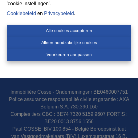
'cookie instellingen'.
Cookiebeleid
en
Privacybeleid
.
Alle cookies accepteren
Alleen noodzakelijke cookies
Voorkeuren aanpassen
Immobilière Cosse - Ondernemingsnr BE0460007751
Police assurance responsabilité civile et garantie : AXA
Belgium S.A. 730.390.160
Comptes tiers CBC : BE74 7320 5159 9607 FORTIS :
BE20 0013 8756 1556
Paul COSSE BIV 100.854 - België Beroepsinstituut
van Vastgoedmakelaars (BIV) Luxemburgstraat 16 B,