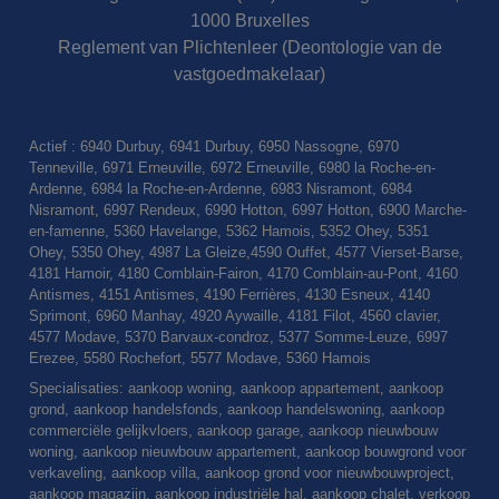
1000 Bruxelles
Reglement van Plichtenleer (Deontologie van de
vastgoedmakelaar)
Actief : 6940 Durbuy, 6941 Durbuy, 6950 Nassogne, 6970
Tenneville, 6971 Erneuville, 6972 Erneuville, 6980 la Roche-en-
Ardenne, 6984 la Roche-en-Ardenne, 6983 Nisramont, 6984
Nisramont, 6997 Rendeux, 6990 Hotton, 6997 Hotton, 6900 Marche-
en-famenne, 5360 Havelange, 5362 Hamois, 5352 Ohey, 5351
Ohey, 5350 Ohey, 4987 La Gleize,4590 Ouffet, 4577 Vierset-Barse,
4181 Hamoir, 4180 Comblain-Fairon, 4170 Comblain-au-Pont, 4160
Antismes, 4151 Antismes, 4190 Ferrières, 4130 Esneux, 4140
Sprimont, 6960 Manhay, 4920 Aywaille, 4181 Filot, 4560 clavier,
4577 Modave, 5370 Barvaux-condroz, 5377 Somme-Leuze, 6997
Erezee, 5580 Rochefort, 5577 Modave, 5360 Hamois
Specialisaties: aankoop woning, aankoop appartement, aankoop
grond, aankoop handelsfonds, aankoop handelswoning, aankoop
commerciële gelijkvloers, aankoop garage, aankoop nieuwbouw
woning, aankoop nieuwbouw appartement, aankoop bouwgrond voor
verkaveling, aankoop villa, aankoop grond voor nieuwbouwproject,
aankoop magazijn, aankoop industriële hal, aankoop chalet, verkoop