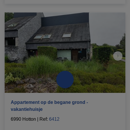
Appartement op de begane grond -
vakantiehuisje
6990 Hotton
|
Ref
: 
6412