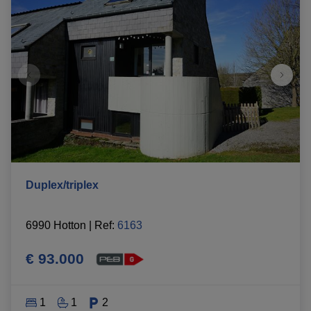
Duplex/triplex
6990 Hotton
|
Ref
: 
6163
€ 93.000
1
1
2