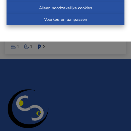
Alleen noodzakelijke cookies
Rue de L'espinette 1 , 6990 Hotton
|
Ref
: 
6239
Voorkeuren aanpassen
Prijs op aanvraag
1
1
2