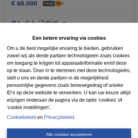
€ 66.000
1
1
40 m²
Een betere ervaring via cookies
Om u de best mogelijke ervaring te bieden, gebruiken
OPTIE
zowel wij als derde partijen technologieën zoals cookies
om toegang te krijgen tot apparaatinformatie en/of deze
op te slaan. Door in te stemmen met deze technologieën,
stelt u ons en derde partijen in de mogelijkheid
persoonlijke gegevens zoals browsegedrag of unieke
ID's op deze website te verwerken. U kan uw keuze altijd
wijzigen onderaan de pagina via de optie 'cookies' of
'cookie instellingen'.
Cookiebeleid
en
Privacybeleid
.
Alle cookies accepteren
Duplex/triplex