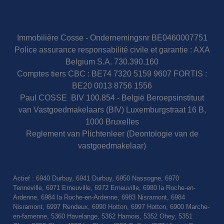
Immobilière Cosse - Ondernemingsnr BE0460007751
Police assurance responsabilité civile et garantie : AXA
Belgium S.A. 730.390.160
Comptes tiers CBC : BE74 7320 5159 9607 FORTIS :
BE20 0013 8756 1556
Paul COSSE BIV 100.854 - België Beroepsinstituut
van Vastgoedmakelaars (BIV) Luxemburgstraat 16 B,
1000 Bruxelles
Reglement van Plichtenleer (Deontologie van de
vastgoedmakelaar)
Actief : 6940 Durbuy, 6941 Durbuy, 6950 Nassogne, 6970
Tenneville, 6971 Erneuville, 6972 Erneuville, 6980 la Roche-en-
Ardenne, 6984 la Roche-en-Ardenne, 6983 Nisramont, 6984
Nisramont, 6997 Rendeux, 6990 Hotton, 6997 Hotton, 6900 Marche-
en-famenne, 5360 Havelange, 5362 Hamois, 5352 Ohey, 5351