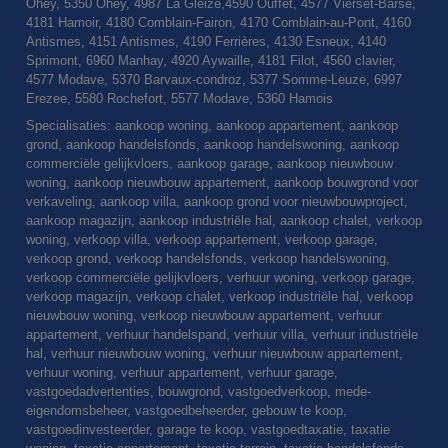
Ohey, 5350 Ohey, 4987 La Gleize,4590 Ouffet, 4577 Vierset-Barse,
4181 Hamoir, 4180 Comblain-Fairon, 4170 Comblain-au-Pont, 4160
Antismes, 4151 Antismes, 4190 Ferrières, 4130 Esneux, 4140
Sprimont, 6960 Manhay, 4920 Aywaille, 4181 Filot, 4560 clavier,
4577 Modave, 5370 Barvaux-condroz, 5377 Somme-Leuze, 6997
Erezee, 5580 Rochefort, 5577 Modave, 5360 Hamois
Specialisaties: aankoop woning, aankoop appartement, aankoop
grond, aankoop handelsfonds, aankoop handelswoning, aankoop
commerciële gelijkvloers, aankoop garage, aankoop nieuwbouw
woning, aankoop nieuwbouw appartement, aankoop bouwgrond voor
verkaveling, aankoop villa, aankoop grond voor nieuwbouwproject,
aankoop magazijn, aankoop industriële hal, aankoop chalet, verkoop
woning, verkoop villa, verkoop appartement, verkoop garage,
verkoop grond, verkoop handelsfonds, verkoop handelswoning,
verkoop commerciële gelijkvloers, verhuur woning, verkoop garage,
verkoop magazijn, verkoop chalet, verkoop industriële hal, verkoop
nieuwbouw woning, verkoop nieuwbouw appartement, verhuur
appartement, verhuur handelspand, verhuur villa, verhuur industriële
hal, verhuur nieuwbouw woning, verhuur nieuwbouw appartement,
verhuur woning, verhuur appartement, verhuur garage,
vastgoedadvertenties, bouwgrond, vastgoedverkoop, mede-
eigendomsbeheer, vastgoedbeheerder, gebouw te koop,
vastgoedinvesteerder, garage te koop, vastgoedtaxatie, taxatie