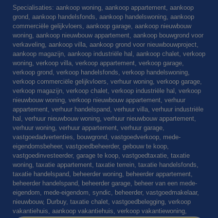
Specialisaties: aankoop woning, aankoop appartement, aankoop
grond, aankoop handelsfonds, aankoop handelswoning, aankoop
commerciële gelijkvloers, aankoop garage, aankoop nieuwbouw
woning, aankoop nieuwbouw appartement, aankoop bouwgrond voor
verkaveling, aankoop villa, aankoop grond voor nieuwbouwproject,
aankoop magazijn, aankoop industriële hal, aankoop chalet, verkoop
woning, verkoop villa, verkoop appartement, verkoop garage,
verkoop grond, verkoop handelsfonds, verkoop handelswoning,
verkoop commerciële gelijkvloers, verhuur woning, verkoop garage,
verkoop magazijn, verkoop chalet, verkoop industriële hal, verkoop
nieuwbouw woning, verkoop nieuwbouw appartement, verhuur
appartement, verhuur handelspand, verhuur villa, verhuur industriële
hal, verhuur nieuwbouw woning, verhuur nieuwbouw appartement,
verhuur woning, verhuur appartement, verhuur garage,
vastgoedadvertenties, bouwgrond, vastgoedverkoop, mede-
eigendomsbeheer, vastgoedbeheerder, gebouw te koop,
vastgoedinvesteerder, garage te koop, vastgoedtaxatie, taxatie
woning, taxatie appartement, taxatie terrein, taxatie handelsfonds,
taxatie handelspand, beheerder woning, beheerder appartement,
beheerder handelspand, beheerder garage, beheer van een mede-
eigendom, mede-eigendom, syndic, beheerder, vastgoedmakelaar,
nieuwbouw, Durbuy, taxatie chalet, vastgoedbelegging, verkoop
vakantiehuis, aankoop vakantiehuis, verkoop vakantiewoning,