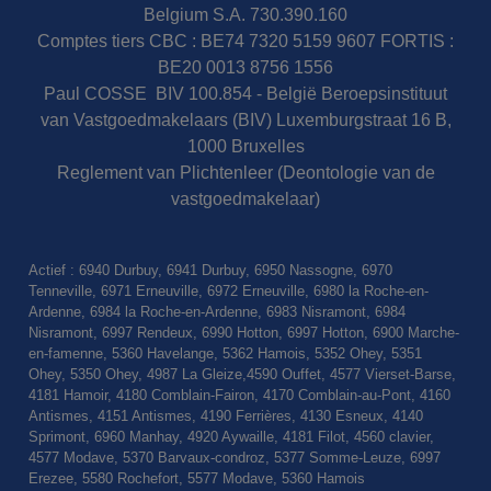
Belgium S.A. 730.390.160
Comptes tiers CBC : BE74 7320 5159 9607 FORTIS :
BE20 0013 8756 1556
Paul COSSE BIV 100.854 - België Beroepsinstituut
van Vastgoedmakelaars (BIV) Luxemburgstraat 16 B,
1000 Bruxelles
Reglement van Plichtenleer (Deontologie van de
vastgoedmakelaar)
Actief : 6940 Durbuy, 6941 Durbuy, 6950 Nassogne, 6970
Tenneville, 6971 Erneuville, 6972 Erneuville, 6980 la Roche-en-
Ardenne, 6984 la Roche-en-Ardenne, 6983 Nisramont, 6984
Nisramont, 6997 Rendeux, 6990 Hotton, 6997 Hotton, 6900 Marche-
en-famenne, 5360 Havelange, 5362 Hamois, 5352 Ohey, 5351
Ohey, 5350 Ohey, 4987 La Gleize,4590 Ouffet, 4577 Vierset-Barse,
4181 Hamoir, 4180 Comblain-Fairon, 4170 Comblain-au-Pont, 4160
Antismes, 4151 Antismes, 4190 Ferrières, 4130 Esneux, 4140
Sprimont, 6960 Manhay, 4920 Aywaille, 4181 Filot, 4560 clavier,
4577 Modave, 5370 Barvaux-condroz, 5377 Somme-Leuze, 6997
Erezee, 5580 Rochefort, 5577 Modave, 5360 Hamois