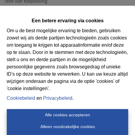
Niet van toepassing
Bouwvergunning verkregen
Een betere ervaring via cookies
Niet van toepassing
Om u de best mogelijke ervaring te bieden, gebruiken
Dagvaarding uitgebracht
zowel wij als derde partijen technologieën zoals cookies
Niet van toepassing
om toegang te krijgen tot apparaatinformatie en/of deze
op te slaan. Door in te stemmen met deze technologieën,
Verkavelingsvergunning
stelt u ons en derde partijen in de mogelijkheid
Niet van toepassing
persoonlijke gegevens zoals browsegedrag of unieke
ID's op deze website te verwerken. U kan uw keuze altijd
Bestemming
wijzigen onderaan de pagina via de optie 'cookies' of
Nog niet aangevraagd
'cookie instellingen'.
Cookiebeleid
en
Privacybeleid
.
Risicozone voor overstromingen
Alle cookies accepteren
Nee
Alleen noodzakelijke cookies
Afgebakend overstromingsgebied