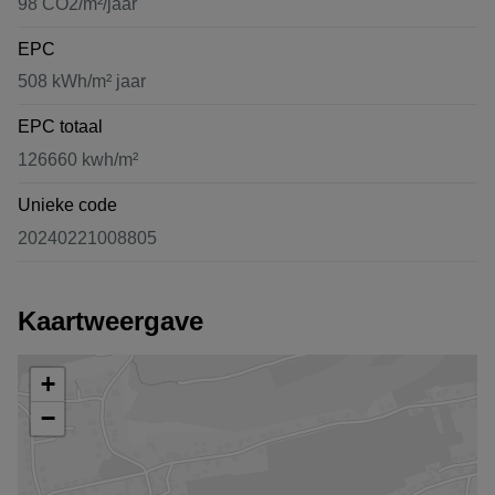
98 CO2/m²/jaar
EPC
508 kWh/m² jaar
EPC totaal
126660 kwh/m²
Unieke code
20240221008805
Kaartweergave