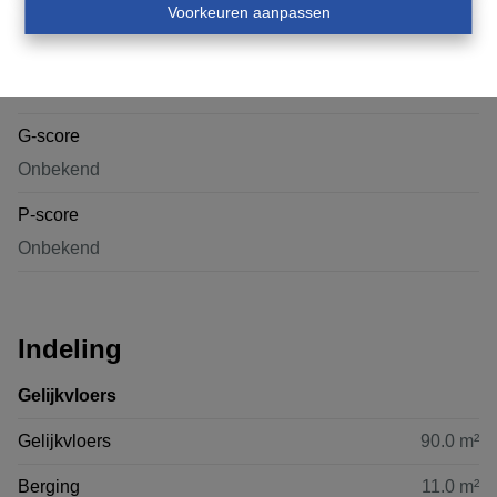
Voorkeuren aanpassen
Nee
Afgebakende oeverzone
Nee
G-score
Onbekend
P-score
Onbekend
Indeling
Gelijkvloers
Gelijkvloers
90.0 m²
Berging
11.0 m²