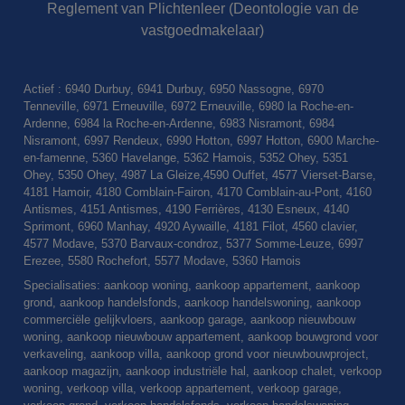
Reglement van Plichtenleer (Deontologie van de
vastgoedmakelaar)
Actief : 6940 Durbuy, 6941 Durbuy, 6950 Nassogne, 6970
Tenneville, 6971 Erneuville, 6972 Erneuville, 6980 la Roche-en-
Ardenne, 6984 la Roche-en-Ardenne, 6983 Nisramont, 6984
Nisramont, 6997 Rendeux, 6990 Hotton, 6997 Hotton, 6900 Marche-
en-famenne, 5360 Havelange, 5362 Hamois, 5352 Ohey, 5351
Ohey, 5350 Ohey, 4987 La Gleize,4590 Ouffet, 4577 Vierset-Barse,
4181 Hamoir, 4180 Comblain-Fairon, 4170 Comblain-au-Pont, 4160
Antismes, 4151 Antismes, 4190 Ferrières, 4130 Esneux, 4140
Sprimont, 6960 Manhay, 4920 Aywaille, 4181 Filot, 4560 clavier,
4577 Modave, 5370 Barvaux-condroz, 5377 Somme-Leuze, 6997
Erezee, 5580 Rochefort, 5577 Modave, 5360 Hamois
Specialisaties: aankoop woning, aankoop appartement, aankoop
grond, aankoop handelsfonds, aankoop handelswoning, aankoop
commerciële gelijkvloers, aankoop garage, aankoop nieuwbouw
woning, aankoop nieuwbouw appartement, aankoop bouwgrond voor
verkaveling, aankoop villa, aankoop grond voor nieuwbouwproject,
aankoop magazijn, aankoop industriële hal, aankoop chalet, verkoop
woning, verkoop villa, verkoop appartement, verkoop garage,