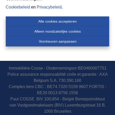
Cookiebeleid
en
Privacybeleid
.
Alle cookies accepteren
Alleen noodzakelijke cookies
Voorkeuren aanpassen
Immobilière Cosse - Ondernemingsnr BE0460007751
Police assurance responsabilité civile et garantie : AXA
Belgium S.A. 730.390.160
Comptes tiers CBC : BE74 7320 5159 9607 FORTIS :
BE20 0013 8756 1556
Paul COSSE BIV 100.854 - België Beroepsinstituut
van Vastgoedmakelaars (BIV) Luxemburgstraat 16 B,
1000 Bruxelles