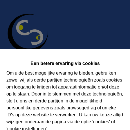
Een betere ervaring via cookies
Om u de best mogelijke ervaring te bieden, gebruiken
Contact
zowel wij als derde partijen technologieën zoals cookies
Immobilière Cosse
om toegang te krijgen tot apparaatinformatie en/of deze
Rue Jean de Bohême 5
op te slaan. Door in te stemmen met deze technologieën,
ARDENNES 6940 DURBUY
stelt u ons en derde partijen in de mogelijkheid
persoonlijke gegevens zoals browsegedrag of unieke
Tel.:
+32 86 218080
ID's op deze website te verwerken. U kan uw keuze altijd
E-mail:
info@cosseimmo.be
wijzigen onderaan de pagina via de optie 'cookies' of
'cookie instellingen'.