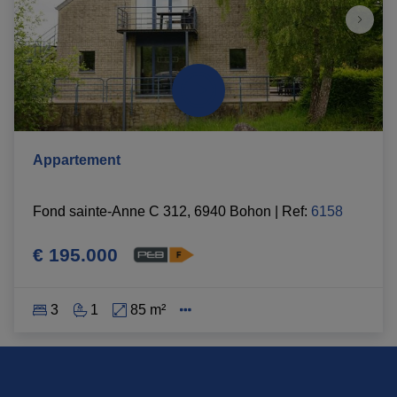
Appartement
Fond sainte-Anne C 312, 6940 Bohon
|
Ref
: 
6158
€ 195.000
3
1
85 m²