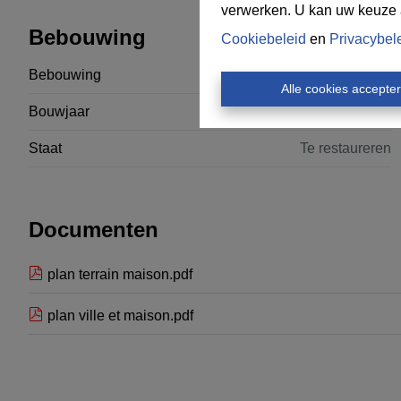
verwerken. U kan uw keuze al
Bebouwing
Cookiebeleid
en
Privacybel
Bebouwing
Open
Alle cookies accepte
Bouwjaar
1980
Staat
Te restaureren
Documenten
plan terrain maison.pdf
plan ville et maison.pdf