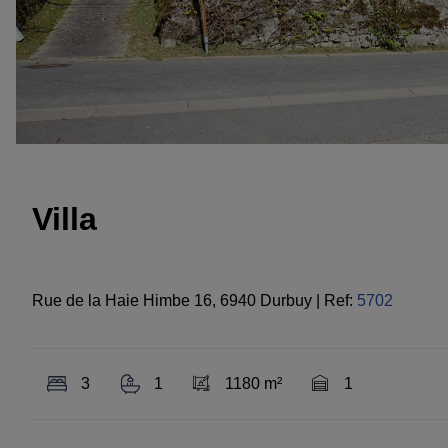
Villa
Rue de la Haie Himbe 16, 6940 Durbuy
|
Ref:
5702
3
1
1180 m²
1