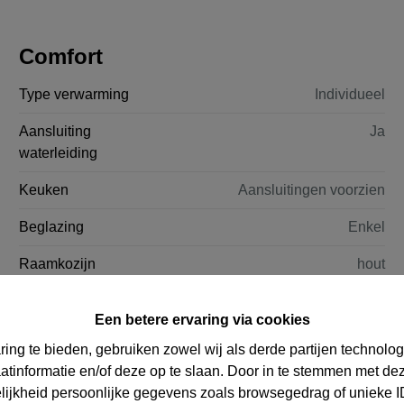
Comfort
Type verwarming
Individueel
Aansluiting
Ja
waterleiding
Keuken
Aansluitingen voorzien
Beglazing
Enkel
Raamkozijn
hout
Comfort binnen
Open haard
Een betere ervaring via cookies
Bestemming
Opbrengst huis, Tweede
ring te bieden, gebruiken zowel wij als derde partijen technolo
residentie
aatinformatie en/of deze op te slaan. Door in te stemmen met dez
elijkheid persoonlijke gegevens zoals browsegedrag of unieke I