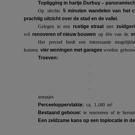
Topligging in hartje Durbuy – panoramisch
Op slechts
5 minuten wandelen van het 
.
prachtig uitzicht over de stad en de vallei
Gelegen in een
met
rustige straat
zuidgeri
wil
op één van de
renoveren of nieuw bouwen
m
Het perceel biedt een interessante mogelij
kunnen
worden gebouw
vier woningen met garages
Troeven:
·
·
·
·
terrasjes
ca. 1.180 m²
Perceeloppervlakte:
te renoveren of te heron
Bestaand gebouw:
Een zeldzame kans op een toplocatie in d