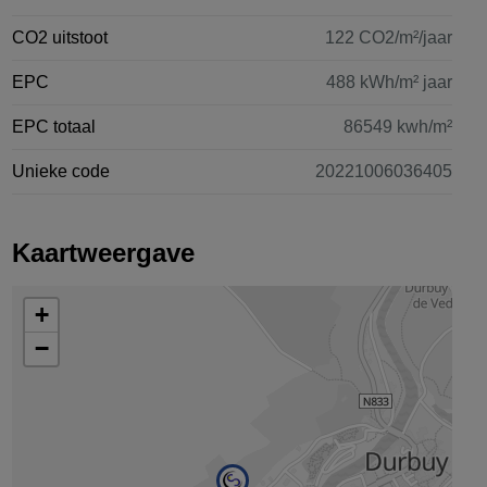
CO2 uitstoot
122 CO2/m²/jaar
EPC
488 kWh/m² jaar
EPC totaal
86549 kwh/m²
Unieke code
20221006036405
Kaartweergave