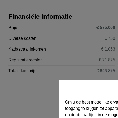
Financiële informatie
Prijs
€ 575.000
Diverse kosten
€ 750
Kadastraal inkomen
€ 1.053
Registratierechten
€ 71.875
Totale kostprijs
€ 646.875
Om u de best mogelijke erva
toegang te krijgen tot appar
en derde partijen in de mog