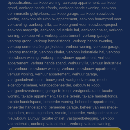
Specialisaties: aankoop woning, aankoop appartement, aankoop
grond, aankoop handelsfonds, aankoop handelswoning, aankoop
commerciële gelijkvloers, aankoop garage, aankoop nieuwbouw
woning, aankoop nieuwbouw appartement, aankoop bouwgrond voor
verkaveling, aankoop villa, aankoop grond voor nieuwbouwproject,
aankoop magazijn, aankoop industriële hal, aankoop chalet, verkoop
woning, verkoop villa, verkoop appartement, verkoop garage,
verkoop grond, verkoop handelsfonds, verkoop handelswoning,
verkoop commerciële gelijkvloers, verhuur woning, verkoop garage,
verkoop magazijn, verkoop chalet, verkoop industriële hal, verkoop
nieuwbouw woning, verkoop nieuwbouw appartement, verhuur
appartement, verhuur handelspand, verhuur villa, verhuur industriële
hal, verhuur nieuwbouw woning, verhuur nieuwbouw appartement,
verhuur woning, verhuur appartement, verhuur garage,
vastgoedadvertenties, bouwgrond, vastgoedverkoop, mede-
eigendomsbeheer, vastgoedbeheerder, gebouw te koop,
vastgoedinvesteerder, garage te koop, vastgoedtaxatie, taxatie
woning, taxatie appartement, taxatie terrein, taxatie handelsfonds,
taxatie handelspand, beheerder woning, beheerder appartement,
beheerder handelspand, beheerder garage, beheer van een mede-
eigendom, mede-eigendom, syndic, beheerder, vastgoedmakelaar,
nieuwbouw, Durbuy, taxatie chalet, vastgoedbelegging, verkoop
vakantiehuis, aankoop vakantiehuis, verkoop vakantiewoning,
verkoop vakantieappartement, aankoop vakantiehuis, aankoop