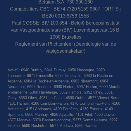
Belgium S.A. 730.390.160
Comptes tiers CBC : BE74 7320 5159 9607 FORTIS :
BE20 0013 8756 1556
Paul COSSE BIV 100.854 - België Beroepsinstituut
van Vastgoedmakelaars (BIV) Luxemburgstraat 16 B,
1000 Bruxelles
Reglement van Plichtenleer (Deontologie van de
vastgoedmakelaar)
Actief : 6940 Durbuy, 6941 Durbuy, 6950 Nassogne, 6970
Tenneville, 6971 Erneuville, 6972 Erneuville, 6980 la Roche-en-
Ardenne, 6984 la Roche-en-Ardenne, 6983 Nisramont, 6984
Nisramont, 6997 Rendeux, 6990 Hotton, 6997 Hotton, 6900 Marche-
en-famenne, 5360 Havelange, 5362 Hamois, 5352 Ohey, 5351
Ohey, 5350 Ohey, 4987 La Gleize,4590 Ouffet, 4577 Vierset-Barse,
4181 Hamoir, 4180 Comblain-Fairon, 4170 Comblain-au-Pont, 4160
Antismes, 4151 Antismes, 4190 Ferrières, 4130 Esneux, 4140
Sprimont, 6960 Manhay, 4920 Aywaille, 4181 Filot, 4560 clavier,
4577 Modave, 5370 Barvaux-condroz, 5377 Somme-Leuze, 6997
Erezee, 5580 Rochefort, 5577 Modave, 5360 Hamois