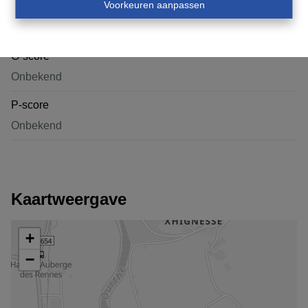
Voorkeuren aanpassen
Afgebakend overstromingsgebied
Nee
G-score
Onbekend
P-score
Onbekend
Kaartweergave