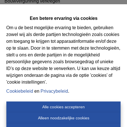
Bouwvergunning verkregen
Nog niet aangevraagd
Een betere ervaring via cookies
Dagvaarding uitgebracht
Om u de best mogelijke ervaring te bieden, gebruiken
Nog niet aangevraagd
zowel wij als derde partijen technologieën zoals cookies
Verkavelingsvergunning
om toegang te krijgen tot apparaatinformatie en/of deze
op te slaan. Door in te stemmen met deze technologieën,
Ja
stelt u ons en derde partijen in de mogelijkheid
Bestemming
persoonlijke gegevens zoals browsegedrag of unieke
ID's op deze website te verwerken. U kan uw keuze altijd
Nog niet aangevraagd
wijzigen onderaan de pagina via de optie 'cookies' of
'cookie instellingen'.
Bestuursmaatregelen in het maatregelenregister
Cookiebeleid
en
Privacybeleid
.
Nog niet aangevraagd
Alle cookies accepteren
Risicozone voor overstromingen
Alleen noodzakelijke cookies
Nee