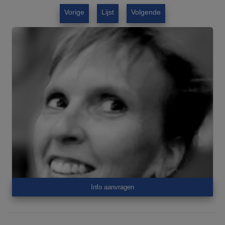
Vorige
Lijst
Volgende
Info aanvragen