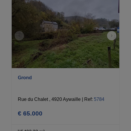
Grond
Rue du Chalet , 4920 Aywaille
|
Ref
: 
5784
€ 65.000