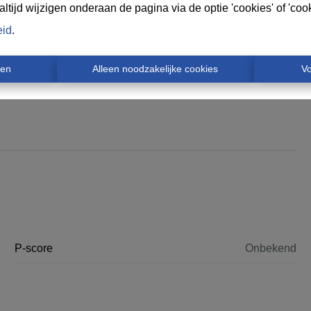
tijd wijzigen onderaan de pagina via de optie 'cookies' of 'cooki
eid
.
ren
Alleen noodzakelijke cookies
V
P-score
Onbekend