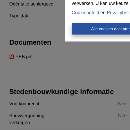
verwerken. U kan uw keuze al
Oriëntatie achtergevel
Zuid
Cookiebeleid
en
Privacybel
Type dak
Frans dak
Alle cookies accepte
Documenten
PEB.pdf
Stedenbouwkundige informatie
Voorkooprecht
Nee
Bouwvergunning
Nee
verkregen