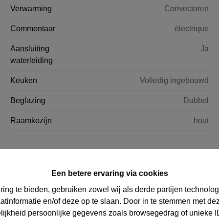
Verwarming
Convectoren
Commentaar
électrique
Aansluiting
Ja
waterleiding
Keuken
Volledig ingebouwd
Beglazing
Dubbel
Raamkozijn
hout
Een betere ervaring via cookies
ring te bieden, gebruiken zowel wij als derde partijen technolo
aatinformatie en/of deze op te slaan. Door in te stemmen met dez
elijkheid persoonlijke gegevens zoals browsegedrag of unieke I