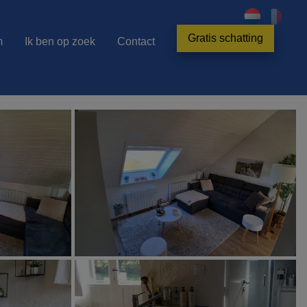
Gratis schatting
m
Ik ben op zoek
Contact
086 21 80 80