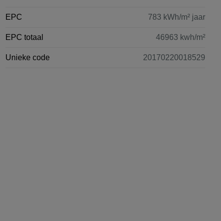
EPC
783 kWh/m² jaar
EPC totaal
46963 kwh/m²
Unieke code
20170220018529