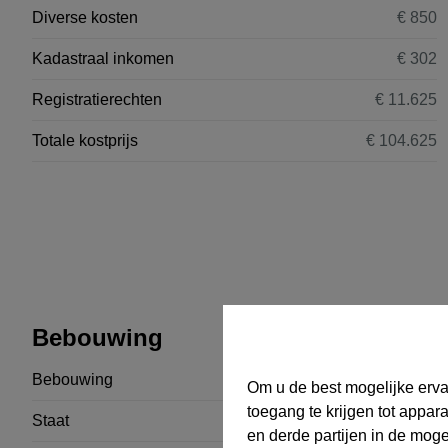
Diverse kosten
€ 850
Kadastraal inkomen
€ 302
Registratierechten
€ 11.625
Totale kostprijs
€ 104.625
Bebouwing
Bebouwing
Halfopen
Om u de best mogelijke erva
toegang te krijgen tot appar
Staat
Goede staat
en derde partijen in de mog