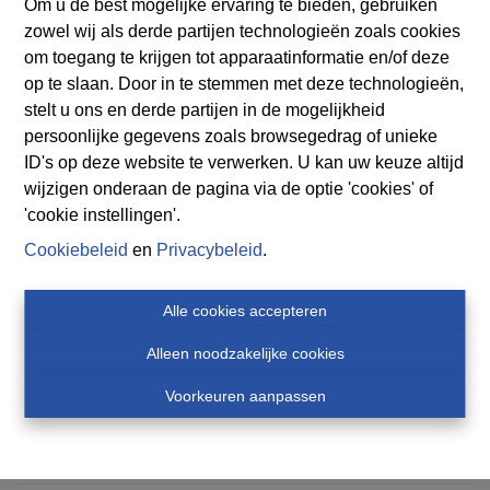
Om u de best mogelijke ervaring te bieden, gebruiken
Indeling
zowel wij als derde partijen technologieën zoals cookies
om toegang te krijgen tot apparaatinformatie en/of deze
Gelijkvloers
op te slaan. Door in te stemmen met deze technologieën,
hal
15.4 m²
stelt u ons en derde partijen in de mogelijkheid
persoonlijke gegevens zoals browsegedrag of unieke
garage
23.5 m²
ID's op deze website te verwerken. U kan uw keuze altijd
wijzigen onderaan de pagina via de optie 'cookies' of
washok
9.9 m²
'cookie instellingen'.
Kelder
43.9 m²
Cookiebeleid
en
Privacybeleid
.
Keuken
16.8 m²
Alle cookies accepteren
hal
5.9 m²
Alleen noodzakelijke cookies
hal
5.0 m²
Voorkeuren aanpassen
Kelder
34.8 m²
washok
5.0 m²