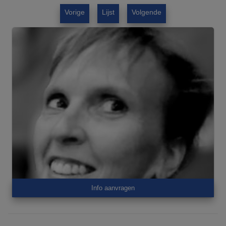
Vorige
Lijst
Volgende
Info aanvragen