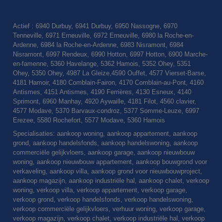
Actief : 6940 Durbuy, 6941 Durbuy, 6950 Nassogne, 6970
Tenneville, 6971 Erneuville, 6972 Erneuville, 6980 la Roche-en-
Ardenne, 6984 la Roche-en-Ardenne, 6983 Nisramont, 6984
Nisramont, 6997 Rendeux, 6990 Hotton, 6997 Hotton, 6900 Marche-
en-famenne, 5360 Havelange, 5362 Hamois, 5352 Ohey, 5351
Ohey, 5350 Ohey, 4987 La Gleize,4590 Ouffet, 4577 Vierset-Barse,
4181 Hamoir, 4180 Comblain-Fairon, 4170 Comblain-au-Pont, 4160
Antismes, 4151 Antismes, 4190 Ferrières, 4130 Esneux, 4140
Sprimont, 6960 Manhay, 4920 Aywaille, 4181 Filot, 4560 clavier,
4577 Modave, 5370 Barvaux-condroz, 5377 Somme-Leuze, 6997
Erezee, 5580 Rochefort, 5577 Modave, 5360 Hamois
Specialisaties: aankoop woning, aankoop appartement, aankoop
grond, aankoop handelsfonds, aankoop handelswoning, aankoop
commerciële gelijkvloers, aankoop garage, aankoop nieuwbouw
woning, aankoop nieuwbouw appartement, aankoop bouwgrond voor
verkaveling, aankoop villa, aankoop grond voor nieuwbouwproject,
aankoop magazijn, aankoop industriële hal, aankoop chalet, verkoop
woning, verkoop villa, verkoop appartement, verkoop garage,
verkoop grond, verkoop handelsfonds, verkoop handelswoning,
verkoop commerciële gelijkvloers, verhuur woning, verkoop garage,
verkoop magazijn, verkoop chalet, verkoop industriële hal, verkoop