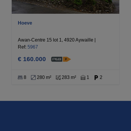
Hoeve
Awan-Centre 15 lot 1, 4920 Aywaille
|
Ref
: 
5967
€ 160.000
8
280 m²
283 m²
1
2