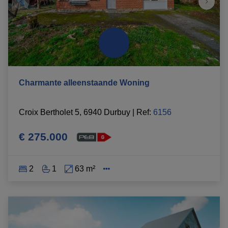
Charmante alleenstaande Woning
Croix Bertholet 5, 6940 Durbuy
|
Ref
: 
6156
€ 275.000
2
1
63 m²