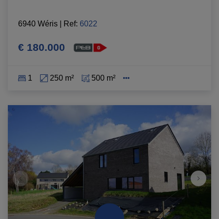
6940 Wéris
|
Ref
: 
6022
€ 180.000
1
250 m²
500 m²