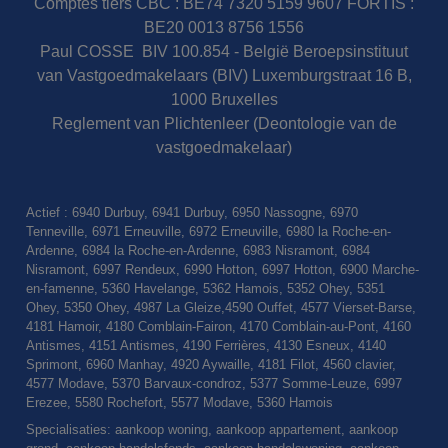
Comptes tiers CBC : BE74 7320 5159 9607 FORTIS :
BE20 0013 8756 1556
Paul COSSE BIV 100.854 - België Beroepsinstituut
van Vastgoedmakelaars (BIV) Luxemburgstraat 16 B,
1000 Bruxelles
Reglement van Plichtenleer (Deontologie van de
vastgoedmakelaar)
Actief : 6940 Durbuy, 6941 Durbuy, 6950 Nassogne, 6970
Tenneville, 6971 Erneuville, 6972 Erneuville, 6980 la Roche-en-
Ardenne, 6984 la Roche-en-Ardenne, 6983 Nisramont, 6984
Nisramont, 6997 Rendeux, 6990 Hotton, 6997 Hotton, 6900 Marche-
en-famenne, 5360 Havelange, 5362 Hamois, 5352 Ohey, 5351
Ohey, 5350 Ohey, 4987 La Gleize,4590 Ouffet, 4577 Vierset-Barse,
4181 Hamoir, 4180 Comblain-Fairon, 4170 Comblain-au-Pont, 4160
Antismes, 4151 Antismes, 4190 Ferrières, 4130 Esneux, 4140
Sprimont, 6960 Manhay, 4920 Aywaille, 4181 Filot, 4560 clavier,
4577 Modave, 5370 Barvaux-condroz, 5377 Somme-Leuze, 6997
Erezee, 5580 Rochefort, 5577 Modave, 5360 Hamois
Specialisaties: aankoop woning, aankoop appartement, aankoop