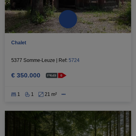
Chalet
5377 Somme-Leuze
|
Ref
: 
5724
€ 350.000
1
1
21 m²