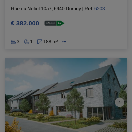
Rue du Nofiot 10a7, 6940 Durbuy
|
Ref
: 
6203
€ 382.000
3
1
188 m²