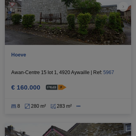
Hoeve
Awan-Centre 15 lot 1, 4920 Aywaille
|
Ref
: 
5967
€ 160.000
8
280 m²
283 m²