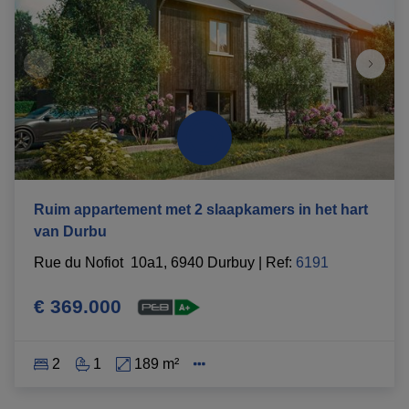
Ruim appartement met 2 slaapkamers in het hart
van Durbu
Rue du Nofiot  10a1, 6940 Durbuy
|
Ref
: 
6191
€ 369.000
2
1
189 m²