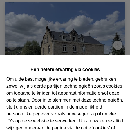
Een betere ervaring via cookies
Om u de best mogelijke ervaring te bieden, gebruiken
zowel wij als derde partijen technologieën zoals cookies
Huis
om toegang te krijgen tot apparaatinformatie en/of deze
op te slaan. Door in te stemmen met deze technologieën,
stelt u ons en derde partijen in de mogelijkheid
Petit Barvaux 13, 6940 Barvaux-Sur-Ourthe
|
persoonlijke gegevens zoals browsegedrag of unieke
Ref
: 
5643
ID's op deze website te verwerken. U kan uw keuze altijd
€ 640.000
wijzigen onderaan de pagina via de optie 'cookies' of