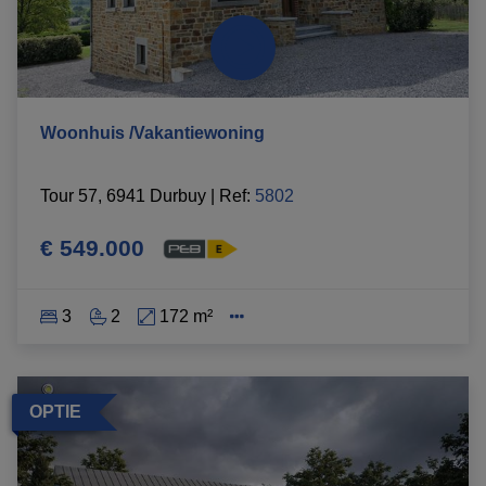
Woonhuis /Vakantiewoning
Tour 57, 6941 Durbuy
|
Ref
: 
5802
€ 549.000
3
2
172 m²
OPTIE