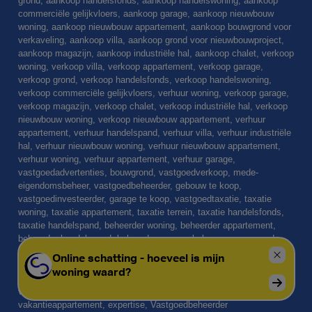
grond, aankoop handelsfonds, aankoop handelswoning, aankoop
commerciële gelijkvloers, aankoop garage, aankoop nieuwbouw
woning, aankoop nieuwbouw appartement, aankoop bouwgrond voor
verkaveling, aankoop villa, aankoop grond voor nieuwbouwproject,
aankoop magazijn, aankoop industriële hal, aankoop chalet, verkoop
woning, verkoop villa, verkoop appartement, verkoop garage,
verkoop grond, verkoop handelsfonds, verkoop handelswoning,
verkoop commerciële gelijkvloers, verhuur woning, verkoop garage,
verkoop magazijn, verkoop chalet, verkoop industriële hal, verkoop
nieuwbouw woning, verkoop nieuwbouw appartement, verhuur
appartement, verhuur handelspand, verhuur villa, verhuur industriële
hal, verhuur nieuwbouw woning, verhuur nieuwbouw appartement,
verhuur woning, verhuur appartement, verhuur garage,
vastgoedadvertenties, bouwgrond, vastgoedverkoop, mede-
eigendomsbeheer, vastgoedbeheerder, gebouw te koop,
vastgoedinvesteerder, garage te koop, vastgoedtaxatie, taxatie
woning, taxatie appartement, taxatie terrein, taxatie handelsfonds,
taxatie handelspand, beheerder woning, beheerder appartement,
beheerder handelspand, beheerder garage, beheer van een mede-
eigendom, mede-eigendom, syndic, beheerder, vastgoedmakelaar,
nieuwbouw, Durbuy, taxatie chalet, vastgoedbelegging, verkoop
vakantiehuis, aankoop vakantiehuis, verkoop vakantiewoning,
verkoop vakantieappartement, aankoop vakantiehuis, aankoop
vakantieappartement, expertise, Vastgoedbeheerder