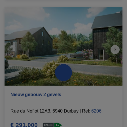
Nieuw gebouw 2 gevels
Rue du Nofiot 12A3, 6940 Durbuy
|
Ref
: 
6206
€ 291.000