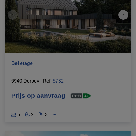
Bel etage
6940 Durbuy
|
Ref
: 
5732
Prijs op aanvraag
5
2
3