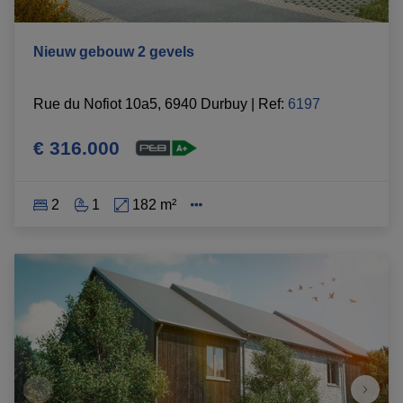
Nieuw gebouw 2 gevels
Rue du Nofiot 10a5, 6940 Durbuy
|
Ref
: 
6197
€ 316.000
2
1
182 m²