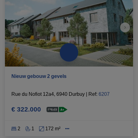
Nieuw gebouw 2 gevels
Rue du Nofiot 12a4, 6940 Durbuy
|
Ref
: 
6207
€ 322.000
2
1
172 m²