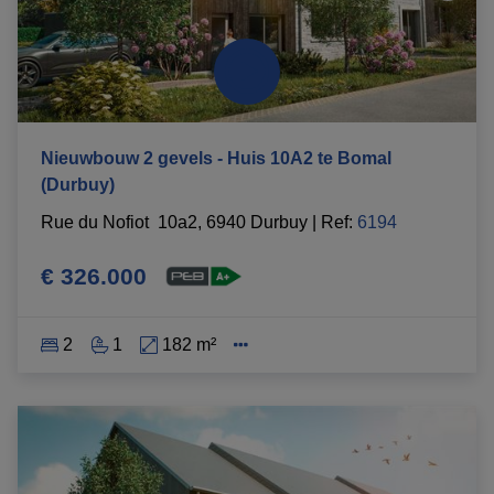
Nieuwbouw 2 gevels - Huis 10A2 te Bomal
(Durbuy)
Rue du Nofiot  10a2, 6940 Durbuy
|
Ref
: 
6194
€ 326.000
2
1
182 m²