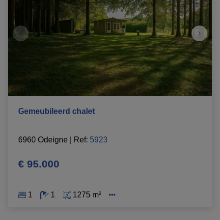
Gemeubileerd chalet
6960 Odeigne
|
Ref
: 
5923
€ 95.000
1
1
1275 m²