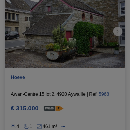
Hoeve
Awan-Centre 15 lot 2, 4920 Aywaille
|
Ref
: 
5968
€ 315.000
4
1
461 m²