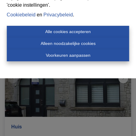
'cookie instellingen'.
Cookiebeleid
en
Privacybeleid
.
5
2
190 m²
Alle cookies accepteren
Alleen noodzakelijke cookies
Voorkeuren aanpassen
Huis