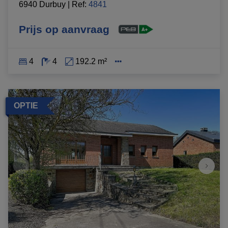
6940 Durbuy
|
Ref
: 
4841
Prijs op aanvraag
4
4
192.2 m²
OPTIE