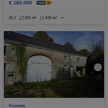
€ 160.000
2
231 m²
428 m²
Fermette