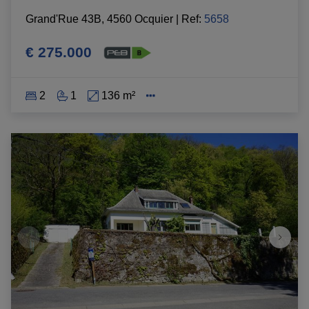
Grand'Rue 43B, 4560 Ocquier
|
Ref
: 
5658
€ 275.000
2
1
136 m²