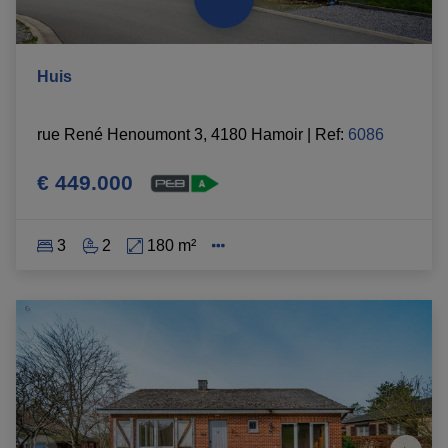
Huis
rue René Henoumont 3, 4180 Hamoir
|
Ref
: 
6086
€ 449.000
3
2
180 m²