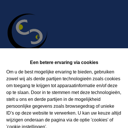
Een betere ervaring via cookies
Om u de best mogelijke ervaring te bieden, gebruiken
Contact
zowel wij als derde partijen technologieën zoals cookies
Immobilière Cosse
om toegang te krijgen tot apparaatinformatie en/of deze
Rue Jean de Bohême 5
op te slaan. Door in te stemmen met deze technologieën,
ARDENNES 6940 DURBUY
stelt u ons en derde partijen in de mogelijkheid
persoonlijke gegevens zoals browsegedrag of unieke
Tel.:
+32 86 218080
ID's op deze website te verwerken. U kan uw keuze altijd
E-mail:
info@cosseimmo.be
wijzigen onderaan de pagina via de optie 'cookies' of
'cookie instellingen'.