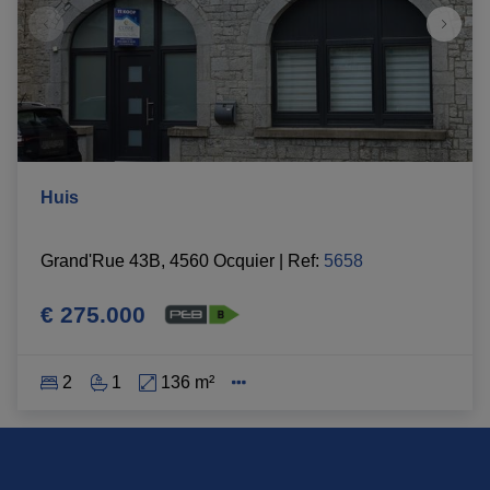
Huis
Grand'Rue 43B, 4560 Ocquier
|
Ref
: 
5658
€ 275.000
2
1
136 m²