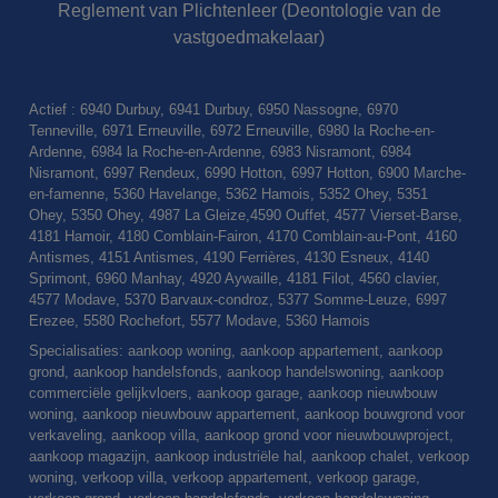
Reglement van Plichtenleer (Deontologie van de
vastgoedmakelaar)
Actief : 6940 Durbuy, 6941 Durbuy, 6950 Nassogne, 6970
Tenneville, 6971 Erneuville, 6972 Erneuville, 6980 la Roche-en-
Ardenne, 6984 la Roche-en-Ardenne, 6983 Nisramont, 6984
Nisramont, 6997 Rendeux, 6990 Hotton, 6997 Hotton, 6900 Marche-
en-famenne, 5360 Havelange, 5362 Hamois, 5352 Ohey, 5351
Ohey, 5350 Ohey, 4987 La Gleize,4590 Ouffet, 4577 Vierset-Barse,
4181 Hamoir, 4180 Comblain-Fairon, 4170 Comblain-au-Pont, 4160
Antismes, 4151 Antismes, 4190 Ferrières, 4130 Esneux, 4140
Sprimont, 6960 Manhay, 4920 Aywaille, 4181 Filot, 4560 clavier,
4577 Modave, 5370 Barvaux-condroz, 5377 Somme-Leuze, 6997
Erezee, 5580 Rochefort, 5577 Modave, 5360 Hamois
Specialisaties: aankoop woning, aankoop appartement, aankoop
grond, aankoop handelsfonds, aankoop handelswoning, aankoop
commerciële gelijkvloers, aankoop garage, aankoop nieuwbouw
woning, aankoop nieuwbouw appartement, aankoop bouwgrond voor
verkaveling, aankoop villa, aankoop grond voor nieuwbouwproject,
aankoop magazijn, aankoop industriële hal, aankoop chalet, verkoop
woning, verkoop villa, verkoop appartement, verkoop garage,