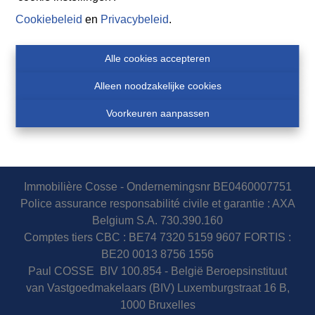
Cookiebeleid
en
Privacybeleid
.
Alle cookies accepteren
Alleen noodzakelijke cookies
Voorkeuren aanpassen
Immobilière Cosse - Ondernemingsnr BE0460007751
Police assurance responsabilité civile et garantie : AXA
Belgium S.A. 730.390.160
Comptes tiers CBC : BE74 7320 5159 9607 FORTIS :
BE20 0013 8756 1556
Paul COSSE BIV 100.854 - België Beroepsinstituut
van Vastgoedmakelaars (BIV) Luxemburgstraat 16 B,
1000 Bruxelles