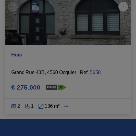
Huis
Grand'Rue 43B, 4560 Ocquier
|
Ref
: 
5658
€ 275.000
2
1
136 m²