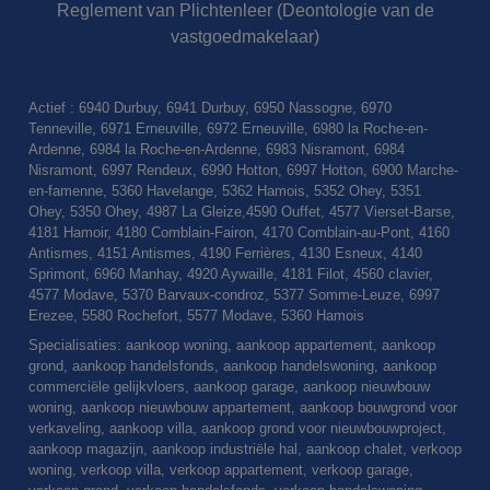
Reglement van Plichtenleer (Deontologie van de
vastgoedmakelaar)
Actief : 6940 Durbuy, 6941 Durbuy, 6950 Nassogne, 6970
Tenneville, 6971 Erneuville, 6972 Erneuville, 6980 la Roche-en-
Ardenne, 6984 la Roche-en-Ardenne, 6983 Nisramont, 6984
Nisramont, 6997 Rendeux, 6990 Hotton, 6997 Hotton, 6900 Marche-
en-famenne, 5360 Havelange, 5362 Hamois, 5352 Ohey, 5351
Ohey, 5350 Ohey, 4987 La Gleize,4590 Ouffet, 4577 Vierset-Barse,
4181 Hamoir, 4180 Comblain-Fairon, 4170 Comblain-au-Pont, 4160
Antismes, 4151 Antismes, 4190 Ferrières, 4130 Esneux, 4140
Sprimont, 6960 Manhay, 4920 Aywaille, 4181 Filot, 4560 clavier,
4577 Modave, 5370 Barvaux-condroz, 5377 Somme-Leuze, 6997
Erezee, 5580 Rochefort, 5577 Modave, 5360 Hamois
Specialisaties: aankoop woning, aankoop appartement, aankoop
grond, aankoop handelsfonds, aankoop handelswoning, aankoop
commerciële gelijkvloers, aankoop garage, aankoop nieuwbouw
woning, aankoop nieuwbouw appartement, aankoop bouwgrond voor
verkaveling, aankoop villa, aankoop grond voor nieuwbouwproject,
aankoop magazijn, aankoop industriële hal, aankoop chalet, verkoop
woning, verkoop villa, verkoop appartement, verkoop garage,