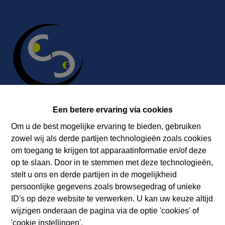
Een betere ervaring via cookies
Om u de best mogelijke ervaring te bieden, gebruiken
Contact
zowel wij als derde partijen technologieën zoals cookies
Immobilière Cosse
om toegang te krijgen tot apparaatinformatie en/of deze
Rue Jean de Bohême 5
op te slaan. Door in te stemmen met deze technologieën,
ARDENNES 6940 DURBUY
stelt u ons en derde partijen in de mogelijkheid
persoonlijke gegevens zoals browsegedrag of unieke
Tel.:
+32 86 218080
ID's op deze website te verwerken. U kan uw keuze altijd
E-mail:
info@cosseimmo.be
wijzigen onderaan de pagina via de optie 'cookies' of
'cookie instellingen'.