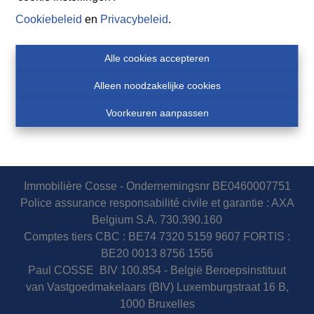
Cookiebeleid
en
Privacybeleid
.
Alle cookies accepteren
Alleen noodzakelijke cookies
Voorkeuren aanpassen
Immobilière Cosse - Ondernemingsnr BE0460007751
Police assurance responsabilité civile et garantie : AXA
Belgium S.A. 730.390.160
Comptes tiers CBC : BE74 7320 5159 9607 FORTIS :
BE20 0013 8756 1556
Paul COSSE BIV 100.854 - België Beroepsinstituut
van Vastgoedmakelaars (BIV) Luxemburgstraat 16 B,
1000 Bruxelles