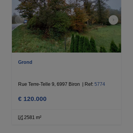
Grond
Rue Terre-Telle 9, 6997 Biron 
|
Ref
: 
5774
€ 120.000
2581 m²