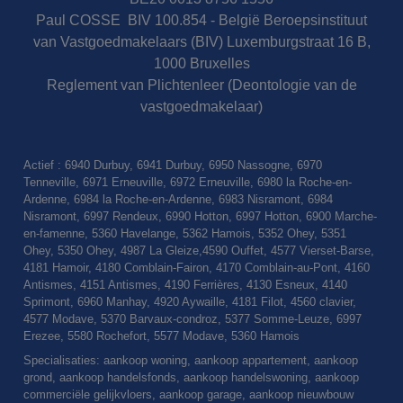
Paul COSSE BIV 100.854 - België Beroepsinstituut
van Vastgoedmakelaars (BIV) Luxemburgstraat 16 B,
1000 Bruxelles
Reglement van Plichtenleer (Deontologie van de
vastgoedmakelaar)
Actief : 6940 Durbuy, 6941 Durbuy, 6950 Nassogne, 6970
Tenneville, 6971 Erneuville, 6972 Erneuville, 6980 la Roche-en-
Ardenne, 6984 la Roche-en-Ardenne, 6983 Nisramont, 6984
Nisramont, 6997 Rendeux, 6990 Hotton, 6997 Hotton, 6900 Marche-
en-famenne, 5360 Havelange, 5362 Hamois, 5352 Ohey, 5351
Ohey, 5350 Ohey, 4987 La Gleize,4590 Ouffet, 4577 Vierset-Barse,
4181 Hamoir, 4180 Comblain-Fairon, 4170 Comblain-au-Pont, 4160
Antismes, 4151 Antismes, 4190 Ferrières, 4130 Esneux, 4140
Sprimont, 6960 Manhay, 4920 Aywaille, 4181 Filot, 4560 clavier,
4577 Modave, 5370 Barvaux-condroz, 5377 Somme-Leuze, 6997
Erezee, 5580 Rochefort, 5577 Modave, 5360 Hamois
Specialisaties: aankoop woning, aankoop appartement, aankoop
grond, aankoop handelsfonds, aankoop handelswoning, aankoop
commerciële gelijkvloers, aankoop garage, aankoop nieuwbouw