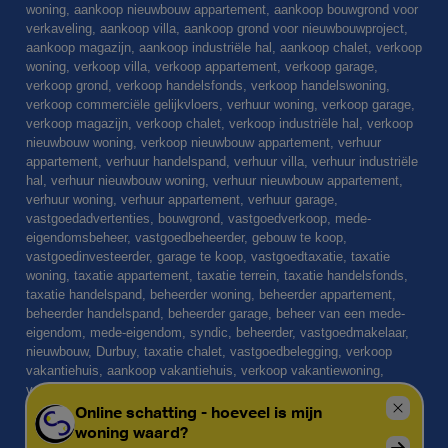
woning, aankoop nieuwbouw appartement, aankoop bouwgrond voor
verkaveling, aankoop villa, aankoop grond voor nieuwbouwproject,
aankoop magazijn, aankoop industriële hal, aankoop chalet, verkoop
woning, verkoop villa, verkoop appartement, verkoop garage,
verkoop grond, verkoop handelsfonds, verkoop handelswoning,
verkoop commerciële gelijkvloers, verhuur woning, verkoop garage,
verkoop magazijn, verkoop chalet, verkoop industriële hal, verkoop
nieuwbouw woning, verkoop nieuwbouw appartement, verhuur
appartement, verhuur handelspand, verhuur villa, verhuur industriële
hal, verhuur nieuwbouw woning, verhuur nieuwbouw appartement,
verhuur woning, verhuur appartement, verhuur garage,
vastgoedadvertenties, bouwgrond, vastgoedverkoop, mede-
eigendomsbeheer, vastgoedbeheerder, gebouw te koop,
vastgoedinvesteerder, garage te koop, vastgoedtaxatie, taxatie
woning, taxatie appartement, taxatie terrein, taxatie handelsfonds,
taxatie handelspand, beheerder woning, beheerder appartement,
beheerder handelspand, beheerder garage, beheer van een mede-
eigendom, mede-eigendom, syndic, beheerder, vastgoedmakelaar,
nieuwbouw, Durbuy, taxatie chalet, vastgoedbelegging, verkoop
vakantiehuis, aankoop vakantiehuis, verkoop vakantiewoning,
verkoop vakantieappartement, aankoop vakantiehuis, aankoop
vakantieappartement, expertise, Vastgoedbeheerder